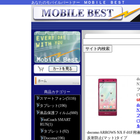
あなたのモバイルパートナー
ＭＯＢＩＬＥ ＢＥＳＴ
d
N
商品カテゴリー
(
スマートフォン(5116)
6
d
タブレット(196)
N
液晶保護フィルム(660)
miCoach SMART
(
RUN(1)
を
タブレット(92)
docomo ARROWS NX F-
反射防止(マット)タイプ
Docomo(196)