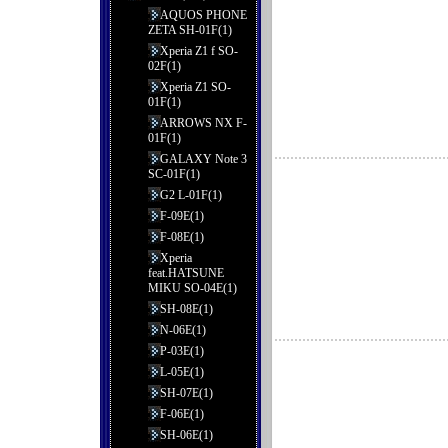
AQUOS PHONE
ZETA SH-01F(1)
Xperia Z1 f SO-
02F(1)
Xperia Z1 SO-
01F(1)
ARROWS NX F-
01F(1)
GALAXY Note 3
SC-01F(1)
G2 L-01F(1)
F-09E(1)
F-08E(1)
Xperia
feat.HATSUNE
MIKU SO-04E(1)
SH-08E(1)
N-06E(1)
P-03E(1)
L-05E(1)
SH-07E(1)
F-06E(1)
SH-06E(1)