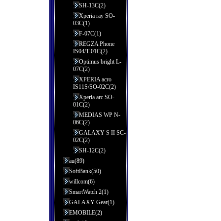
SH-13C(2)
Xperia ray SO-
03C(1)
F-07C(1)
REGZA Phone
IS04/T-01C(2)
Optimus bright L-
07C(2)
XPERIA acro
IS11S/SO-02C(2)
Xperia arc SO-
01C(2)
MEDIAS WP N-
06C(2)
GALAXY S II SC-
02C(2)
SH-12C(2)
au(89)
SoftBank(50)
willcom(6)
SmartWatch 2(1)
GALAXY Gear(1)
EMOBILE(2)