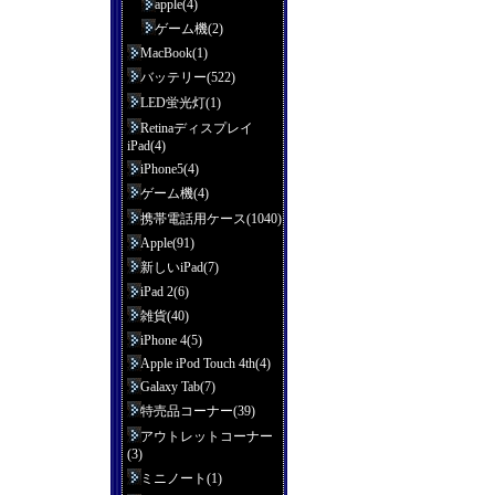
apple(4)
ゲーム機(2)
MacBook(1)
バッテリー(522)
LED蛍光灯(1)
Retinaディスプレイ
iPad(4)
iPhone5(4)
ゲーム機(4)
携帯電話用ケース(1040)
Apple(91)
新しいiPad(7)
iPad 2(6)
雑貨(40)
iPhone 4(5)
Apple iPod Touch 4th(4)
Galaxy Tab(7)
特売品コーナー(39)
アウトレットコーナー
(3)
ミニノート(1)