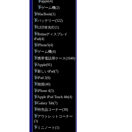
apple(4)
ゲーム機(2)
MacBook(1)
バッテリー(522)
LED蛍光灯(1)
Retinaディスプレイ
iPad(4)
iPhone5(4)
ゲーム機(4)
携帯電話用ケース(1040)
Apple(91)
新しいiPad(7)
iPad 2(6)
雑貨(40)
iPhone 4(5)
Apple iPod Touch 4th(4)
Galaxy Tab(7)
特売品コーナー(39)
アウトレットコーナー
(3)
ミニノート(1)