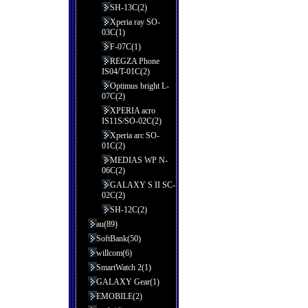
SH-13C(2)
Xperia ray SO-
03C(1)
F-07C(1)
REGZA Phone
IS04/T-01C(2)
Optimus bright L-
07C(2)
XPERIA acro
IS11S/SO-02C(2)
Xperia arc SO-
01C(2)
MEDIAS WP N-
06C(2)
GALAXY S II SC-
02C(2)
SH-12C(2)
au(89)
SoftBank(50)
willcom(6)
SmartWatch 2(1)
GALAXY Gear(1)
EMOBILE(2)