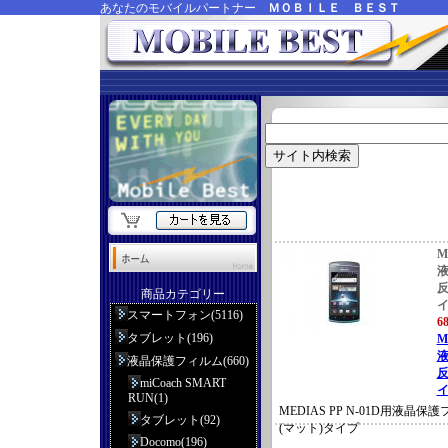
あなたのモバイルパートナー
ＭＯＢＩＬＥ ＢＥＳＴ
M
反
商品カテゴリー
スマートフォン(5116)
6
タブレット(196)
M
液晶保護フィルム(660)
反
miCoach SMART
イ
RUN(1)
MEDIAS PP N-01D用液晶
タブレット(92)
(マット)タイプ
Docomo(196)