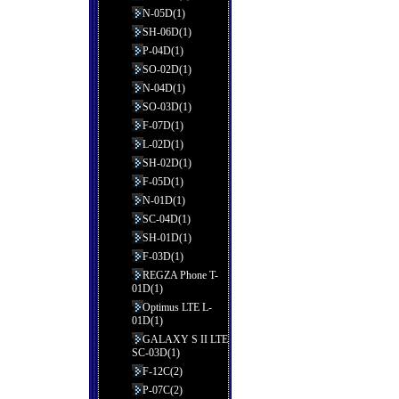
N-05D(1)
SH-06D(1)
P-04D(1)
SO-02D(1)
N-04D(1)
SO-03D(1)
F-07D(1)
L-02D(1)
SH-02D(1)
F-05D(1)
N-01D(1)
SC-04D(1)
SH-01D(1)
F-03D(1)
REGZA Phone T-
01D(1)
Optimus LTE L-
01D(1)
GALAXY S II LTE
SC-03D(1)
F-12C(2)
P-07C(2)