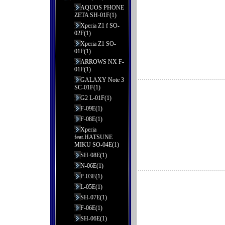
AQUOS PHONE
ZETA SH-01F(1)
Xperia Z1 f SO-
02F(1)
Xperia Z1 SO-
01F(1)
ARROWS NX F-
01F(1)
GALAXY Note 3
SC-01F(1)
G2 L-01F(1)
F-09E(1)
F-08E(1)
Xperia
feat.HATSUNE
MIKU SO-04E(1)
SH-08E(1)
N-06E(1)
P-03E(1)
L-05E(1)
SH-07E(1)
F-06E(1)
SH-06E(1)