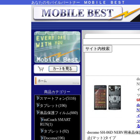
あなたのモバイルパートナー
ＭＯＢＩＬＥ ＢＥＳＴ
d
N
ィ
商品カテゴリー
ッ
スマートフォン(5116)
6
d
タブレット(196)
N
液晶保護フィルム(660)
ィ
miCoach SMART
ッ
RUN(1)
る
タブレット(92)
docomo SH-06D NERV用
止(マット)タイプ
Docomo(196)