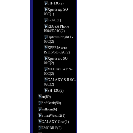
SH-13C(2)
Xperia ray SO-
03C(1)
F-07C(1)
REGZA Phone
IS04/T-01C(2)
Optimus bright L-
07C(2)
XPERIA acro
IS11S/SO-02C(2)
Xperia arc SO-
01C(2)
MEDIAS WP N-
06C(2)
GALAXY S II SC-
02C(2)
SH-12C(2)
au(89)
SoftBank(50)
willcom(6)
SmartWatch 2(1)
GALAXY Gear(1)
EMOBILE(2)