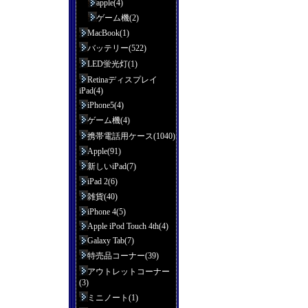
apple(4)
ゲーム機(2)
MacBook(1)
バッテリー(522)
LED蛍光灯(1)
Retinaディスプレイ
iPad(4)
iPhone5(4)
ゲーム機(4)
携帯電話用ケース(1040)
Apple(91)
新しいiPad(7)
iPad 2(6)
雑貨(40)
iPhone 4(5)
Apple iPod Touch 4th(4)
Galaxy Tab(7)
特売品コーナー(39)
アウトレットコーナー
(3)
ミニノート(1)