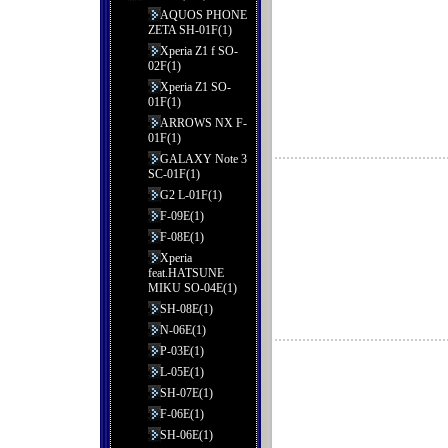
AQUOS PHONE
ZETA SH-01F(1)
Xperia Z1 f SO-
02F(1)
Xperia Z1 SO-
01F(1)
ARROWS NX F-
01F(1)
GALAXY Note 3
SC-01F(1)
G2 L-01F(1)
F-09E(1)
F-08E(1)
Xperia
feat.HATSUNE
MIKU SO-04E(1)
SH-08E(1)
N-06E(1)
P-03E(1)
L-05E(1)
SH-07E(1)
F-06E(1)
SH-06E(1)