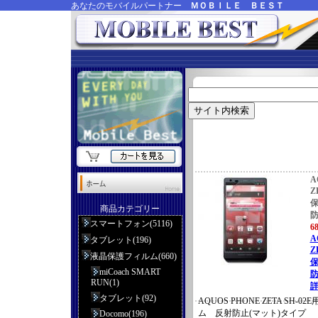
あなたのモバイルパートナー
ＭＯＢＩＬＥ ＢＥＳＴ
A
Z
商品カテゴリー
防
スマートフォン(5116)
6
A
タブレット(196)
Z
液晶保護フィルム(660)
miCoach SMART
防
RUN(1)
詳
タブレット(92)
AQUOS PHONE ZETA SH-
ム 反射防止(マット)タイプ
Docomo(196)