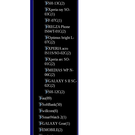
SH-13C(2)
Xperia ray SO-
03C(1)
F-07C(1)
REGZA Phone
IS04/T-01C(2)
Optimus bright L-
07C(2)
XPERIA acro
IS11S/SO-02C(2)
Xperia arc SO-
01C(2)
MEDIAS WP N-
06C(2)
GALAXY S II SC-
02C(2)
SH-12C(2)
au(89)
SoftBank(50)
willcom(6)
SmartWatch 2(1)
GALAXY Gear(1)
EMOBILE(2)