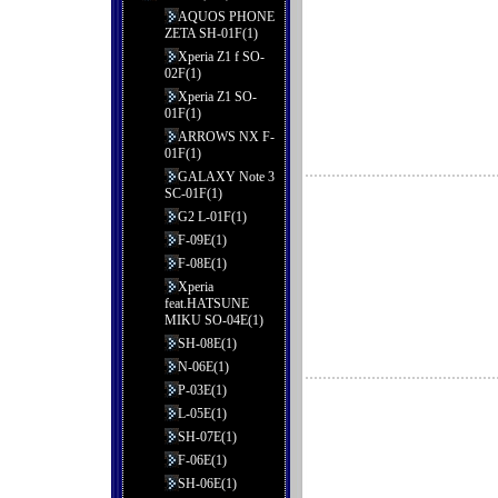
AQUOS PHONE
ZETA SH-01F(1)
Xperia Z1 f SO-
02F(1)
Xperia Z1 SO-
01F(1)
ARROWS NX F-
01F(1)
GALAXY Note 3
SC-01F(1)
G2 L-01F(1)
F-09E(1)
F-08E(1)
Xperia
feat.HATSUNE
MIKU SO-04E(1)
SH-08E(1)
N-06E(1)
P-03E(1)
L-05E(1)
SH-07E(1)
F-06E(1)
SH-06E(1)