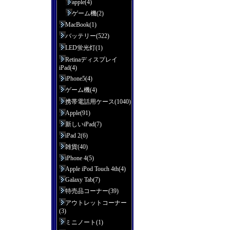
apple(4)
ゲーム機(2)
MacBook(1)
バッテリー(522)
LED蛍光灯(1)
Retinaディスプレイ
iPad(4)
iPhone5(4)
ゲーム機(4)
携帯電話用ケース(1040)
Apple(91)
新しいiPad(7)
iPad 2(6)
雑貨(40)
iPhone 4(5)
Apple iPod Touch 4th(4)
Galaxy Tab(7)
特売品コーナー(39)
アウトレットコーナー
(3)
ミニノート(1)