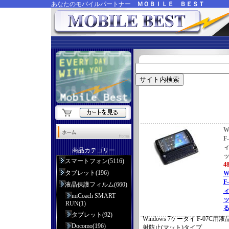
あなたのモバイルパートナー
ＭＯＢＩＬＥ ＢＥＳＴ
W
F
ィ
商品カテゴリー
ッ
スマートフォン(5116)
4
タブレット(196)
W
F
液晶保護フィルム(660)
ィ
miCoach SMART
ッ
RUN(1)
る
タブレット(92)
Windows 7ケータイ F-07
Docomo(196)
射防止(マット)タイプ