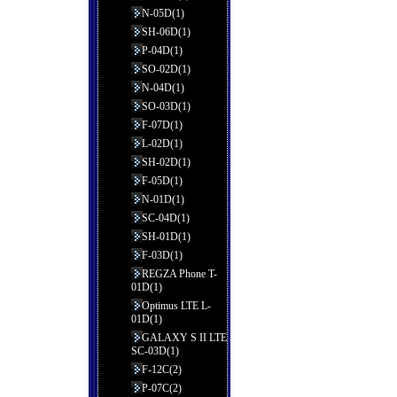
N-05D(1)
SH-06D(1)
P-04D(1)
SO-02D(1)
N-04D(1)
SO-03D(1)
F-07D(1)
L-02D(1)
SH-02D(1)
F-05D(1)
N-01D(1)
SC-04D(1)
SH-01D(1)
F-03D(1)
REGZA Phone T-
01D(1)
Optimus LTE L-
01D(1)
GALAXY S II LTE
SC-03D(1)
F-12C(2)
P-07C(2)