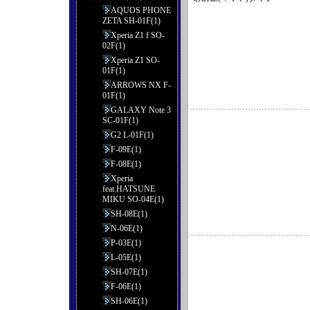
AQUOS PHONE
ZETA SH-01F(1)
Xperia Z1 f SO-
02F(1)
Xperia Z1 SO-
01F(1)
ARROWS NX F-
01F(1)
GALAXY Note 3
SC-01F(1)
G2 L-01F(1)
F-09E(1)
F-08E(1)
Xperia
feat.HATSUNE
MIKU SO-04E(1)
SH-08E(1)
N-06E(1)
P-03E(1)
L-05E(1)
SH-07E(1)
F-06E(1)
SH-06E(1)