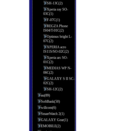
SH-13C(2)
Xperia ray SO-
03C(1)
F-07C(1)
REGZA Phone
IS04/T-01C(2)
Optimus bright L-
07C(2)
XPERIA acro
IS11S/SO-02C(2)
Xperia arc SO-
01C(2)
MEDIAS WP N-
06C(2)
GALAXY S II SC-
02C(2)
SH-12C(2)
au(89)
SoftBank(50)
willcom(6)
SmartWatch 2(1)
GALAXY Gear(1)
EMOBILE(2)