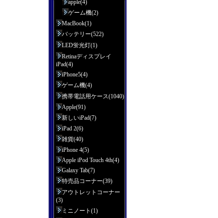
apple(4)
ゲーム機(2)
MacBook(1)
バッテリー(522)
LED蛍光灯(1)
Retinaディスプレイ
iPad(4)
iPhone5(4)
ゲーム機(4)
携帯電話用ケース(1040)
Apple(91)
新しいiPad(7)
iPad 2(6)
雑貨(40)
iPhone 4(5)
Apple iPod Touch 4th(4)
Galaxy Tab(7)
特売品コーナー(39)
アウトレットコーナー
(3)
ミニノート(1)