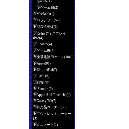
apple(4)
ゲーム機(2)
MacBook(1)
バッテリー(522)
LED蛍光灯(1)
Retinaディスプレイ
iPad(4)
iPhone5(4)
ゲーム機(4)
携帯電話用ケース(1040)
Apple(91)
新しいiPad(7)
iPad 2(6)
雑貨(40)
iPhone 4(5)
Apple iPod Touch 4th(4)
Galaxy Tab(7)
特売品コーナー(39)
アウトレットコーナー
(3)
ミニノート(1)