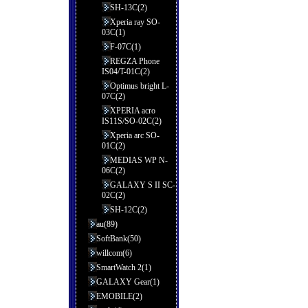
SH-13C(2)
Xperia ray SO-
03C(1)
F-07C(1)
REGZA Phone
IS04/T-01C(2)
Optimus bright L-
07C(2)
XPERIA acro
IS11S/SO-02C(2)
Xperia arc SO-
01C(2)
MEDIAS WP N-
06C(2)
GALAXY S II SC-
02C(2)
SH-12C(2)
au(89)
SoftBank(50)
willcom(6)
SmartWatch 2(1)
GALAXY Gear(1)
EMOBILE(2)