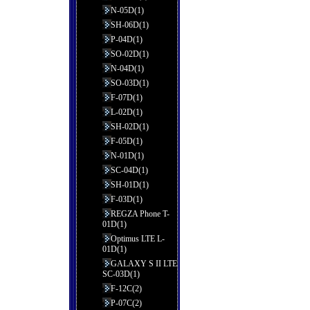
N-05D(1)
SH-06D(1)
P-04D(1)
SO-02D(1)
N-04D(1)
SO-03D(1)
F-07D(1)
L-02D(1)
SH-02D(1)
F-05D(1)
N-01D(1)
SC-04D(1)
SH-01D(1)
F-03D(1)
REGZA Phone T-
01D(1)
Optimus LTE L-
01D(1)
GALAXY S II LTE
SC-03D(1)
F-12C(2)
P-07C(2)