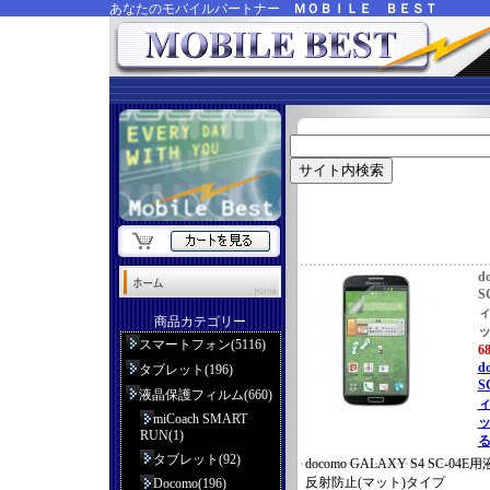
あなたのモバイルパートナー
ＭＯＢＩＬＥ ＢＥＳＴ
d
S
ィ
商品カテゴリー
ッ
スマートフォン(5116)
6
d
タブレット(196)
S
液晶保護フィルム(660)
ィ
miCoach SMART
ッ
RUN(1)
る
タブレット(92)
docomo GALAXY S4 SC-
反射防止(マット)タイプ
Docomo(196)