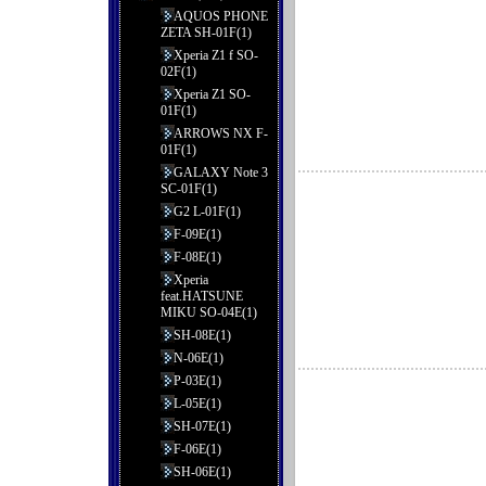
AQUOS PHONE
ZETA SH-01F(1)
Xperia Z1 f SO-
02F(1)
Xperia Z1 SO-
01F(1)
ARROWS NX F-
01F(1)
GALAXY Note 3
SC-01F(1)
G2 L-01F(1)
F-09E(1)
F-08E(1)
Xperia
feat.HATSUNE
MIKU SO-04E(1)
SH-08E(1)
N-06E(1)
P-03E(1)
L-05E(1)
SH-07E(1)
F-06E(1)
SH-06E(1)