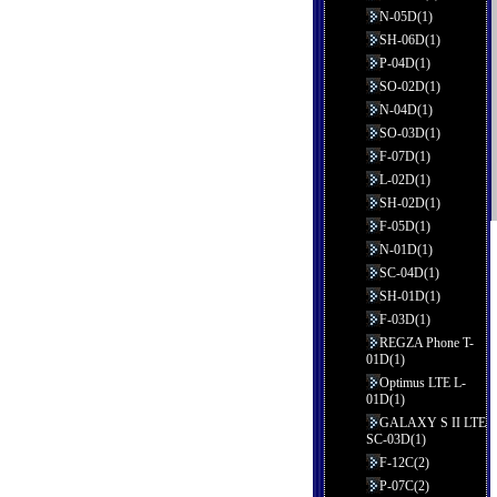
N-05D(1)
SH-06D(1)
P-04D(1)
SO-02D(1)
N-04D(1)
SO-03D(1)
F-07D(1)
L-02D(1)
SH-02D(1)
F-05D(1)
N-01D(1)
SC-04D(1)
SH-01D(1)
F-03D(1)
REGZA Phone T-
01D(1)
Optimus LTE L-
01D(1)
GALAXY S II LTE
SC-03D(1)
F-12C(2)
P-07C(2)