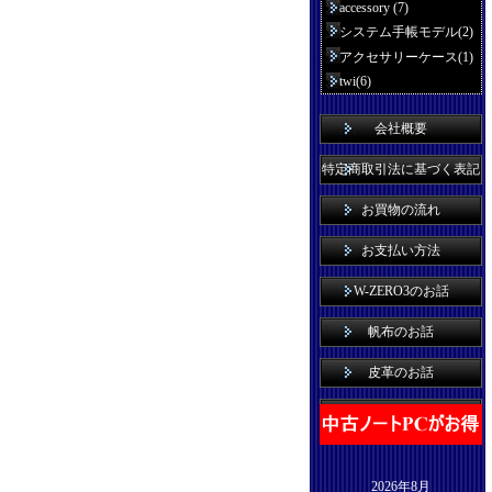
accessory (7)
システム手帳モデル(2)
アクセサリーケース(1)
twi(6)
会社概要
特定商取引法に基づく表記
お買物の流れ
お支払い方法
W-ZERO3のお話
帆布のお話
皮革のお話
2026年8月