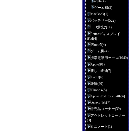
apple(4)
ゲーム機(2)
MacBook(1)
バッテリー(522)
LED蛍光灯(1)
Retinaディスプレイ
iPad(4)
iPhone5(4)
ゲーム機(4)
携帯電話用ケース(1040)
Apple(91)
新しいiPad(7)
iPad 2(6)
雑貨(40)
iPhone 4(5)
Apple iPod Touch 4th(4)
Galaxy Tab(7)
特売品コーナー(39)
アウトレットコーナー
(3)
ミニノート(1)