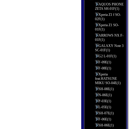
AQUOS PHONE
ZETA SH-01F(1)
Xperia Z1 f SO-
02F(1)
Xperia Z1 SO-
01F(1)
ARROWS NX F-
01F(1)
GALAXY Note 3
SC-01F(1)
G2 L-01F(1)
F-09E(1)
F-08E(1)
Xperia
feat.HATSUNE
MIKU SO-04E(1)
SH-08E(1)
N-06E(1)
P-03E(1)
L-05E(1)
SH-07E(1)
F-06E(1)
SH-06E(1)