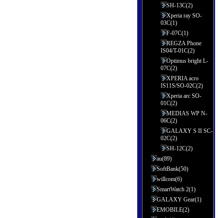
SH-13C(2)
Xperia ray SO-
03C(1)
F-07C(1)
REGZA Phone
IS04/T-01C(2)
Optimus bright L-
07C(2)
XPERIA acro
IS11S/SO-02C(2)
Xperia arc SO-
01C(2)
MEDIAS WP N-
06C(2)
GALAXY S II SC-
02C(2)
SH-12C(2)
au(89)
SoftBank(50)
willcom(6)
SmartWatch 2(1)
GALAXY Gear(1)
EMOBILE(2)