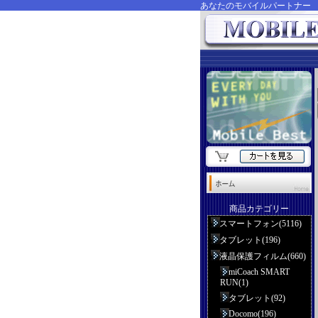
あなたのモバイルパートナ
商品カテゴリー
スマートフォン(5116)
タブレット(196)
液晶保護フィルム(660)
miCoach SMART
RUN(1)
タブレット(92)
Docomo(196)