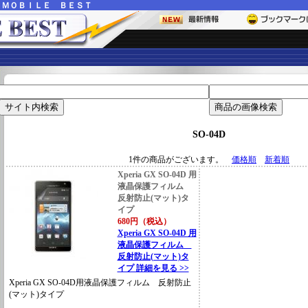
ー
ＭＯＢＩＬＥ ＢＥＳＴ
SO-04D
1件の商品がございます。
価格順
新着順
Xperia GX SO-04D 用
液晶保護フィルム
反射防止(マット)タ
イプ
680円（税込）
Xperia GX SO-04D 用
液晶保護フィルム
反射防止(マット)タ
イプ 詳細を見る >>
Xperia GX SO-04D用液晶保護フィルム 反射防止
(マット)タイプ