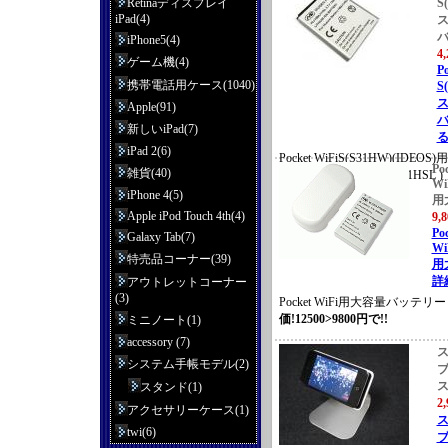
Retinaディスプレイ
S
iPad(4)
iPhone5(4)
4
ゲーム機(4)
Po
携帯電話用ケース(1040)
S
Apple(91)
バ
新しいiPad(7)
る
iPad 2(6)
Pocket WiFiS(S31HW)(ID
Po
雑貨(40)
量バッテリー(HLI-HB4J1HSL )
Wi
iPhone 4(5)
用
Apple iPod Touch 4th(4)
9
Po
Galaxy Tab(7)
Wi
特売品コーナー(39)
用
詳
アウトレットコーナー
(3)
Pocket WiFi用大容量バッテリ
価!12500>9800円で!!
ミニノート(1)
accessory (7)
システム手帳モデル(2)
スタンド(1)
2
アクセサリーケース(1)
twi(6)