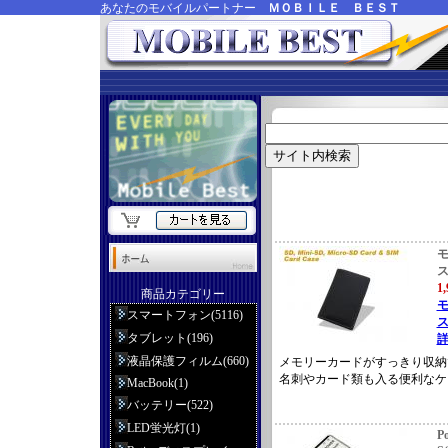
あなたのモバイルパートナー
ＭＯＢＩＬＥ ＢＥＳＴ
ス
1
商品カテゴリー
スマートフォン(5116)
ス
タブレット(196)
詳
液晶保護フィルム(660)
メモリーカードがすっきり収納
名刺やカード類も入る便利なケ
MacBook(1)
バッテリー(522)
LED蛍光灯(1)
Po