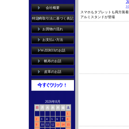
ス
>
会社概要
スマホもタブレットも両方装着
アルミスタンドが登場
特定商取引法に基づく表記
お買物の流れ
お支払い方法
W-ZERO3のお話
帆布のお話
皮革のお話
2026年8月
日
月
火
水
木
金
土
1
2
3
4
5
6
7
8
9
10
11
12
13
14
15