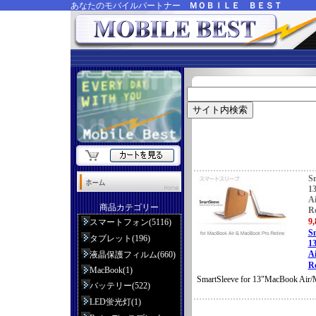
あなたのモバイルパートナー
ＭＯＢＩＬＥ ＢＥＳＴ
Sm
1
A
商品カテゴリー
Re
9
スマートフォン(5116)
Sm
タブレット(196)
1
A
液晶保護フィルム(660)
R
MacBook(1)
SmartSleeve for 13"MacBook Air/
バッテリー(522)
LED蛍光灯(1)