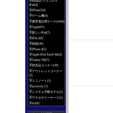
Retinaディスプレイ
iPad(4)
iPhone5(4)
ゲーム機(4)
携帯電話用ケース(1040)
Apple(91)
新しいiPad(7)
iPad 2(6)
雑貨(40)
iPhone 4(5)
Apple iPod Touch 4th(4)
Galaxy Tab(7)
特売品コーナー(39)
アウトレットコーナー
(3)
ミニノート(1)
accessory (7)
システム手帳モデル(2)
アクセサリーケース(1)
twi(6)