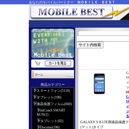
あなたのモバイルパートナー
ＭＯＢＩＬＥ ＢＥＳＴ
G
S
ィ
商品カテゴリー
ッ
スマートフォン(5116)
6
G
タブレット(196)
S
液晶保護フィルム(660)
ィ
miCoach SMART
ッ
RUN(1)
る
タブレット(92)
GALAXY S II LTE用液晶
(マット)タイプ
Docomo(196)