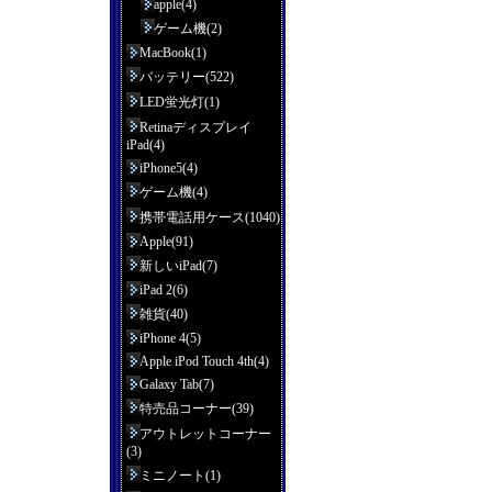
apple(4)
ゲーム機(2)
MacBook(1)
バッテリー(522)
LED蛍光灯(1)
Retinaディスプレイ
iPad(4)
iPhone5(4)
ゲーム機(4)
携帯電話用ケース(1040)
Apple(91)
新しいiPad(7)
iPad 2(6)
雑貨(40)
iPhone 4(5)
Apple iPod Touch 4th(4)
Galaxy Tab(7)
特売品コーナー(39)
アウトレットコーナー
(3)
ミニノート(1)