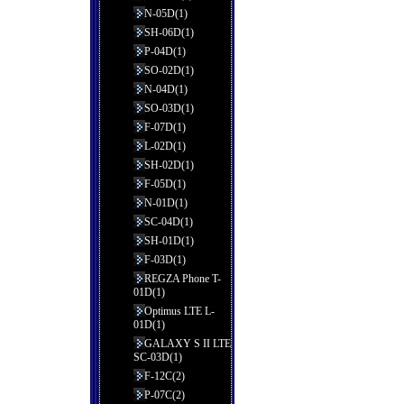
N-05D(1)
SH-06D(1)
P-04D(1)
SO-02D(1)
N-04D(1)
SO-03D(1)
F-07D(1)
L-02D(1)
SH-02D(1)
F-05D(1)
N-01D(1)
SC-04D(1)
SH-01D(1)
F-03D(1)
REGZA Phone T-
01D(1)
Optimus LTE L-
01D(1)
GALAXY S II LTE
SC-03D(1)
F-12C(2)
P-07C(2)