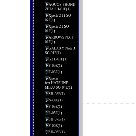
AQUOS PHONE
ZETA SH-01F(1)
Xperia Z1 f SO-
02F(1)
Xperia Z1 SO-
01F(1)
ARROWS NX F-
01F(1)
GALAXY Note 3
SC-01F(1)
G2 L-01F(1)
F-09E(1)
F-08E(1)
Xperia
feat.HATSUNE
MIKU SO-04E(1)
SH-08E(1)
N-06E(1)
P-03E(1)
L-05E(1)
SH-07E(1)
F-06E(1)
SH-06E(1)