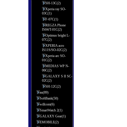
SH-13C(2)
Xperia ray SO-
03C(1)
F-07C(1)
REGZA Phone
IS04/T-01C(2)
Optimus bright L-
07C(2)
XPERIA acro
IS11S/SO-02C(2)
Xperia arc SO-
01C(2)
MEDIAS WP N-
06C(2)
GALAXY S II SC-
02C(2)
SH-12C(2)
au(89)
SoftBank(50)
willcom(6)
SmartWatch 2(1)
GALAXY Gear(1)
EMOBILE(2)