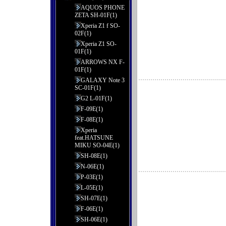
AQUOS PHONE
ZETA SH-01F(1)
Xperia Z1 f SO-
02F(1)
Xperia Z1 SO-
01F(1)
ARROWS NX F-
01F(1)
GALAXY Note 3
SC-01F(1)
G2 L-01F(1)
F-09E(1)
F-08E(1)
Xperia
feat.HATSUNE
MIKU SO-04E(1)
SH-08E(1)
N-06E(1)
P-03E(1)
L-05E(1)
SH-07E(1)
F-06E(1)
SH-06E(1)