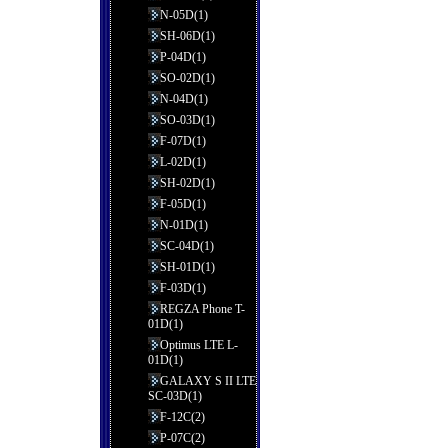
N-05D(1)
SH-06D(1)
P-04D(1)
SO-02D(1)
N-04D(1)
SO-03D(1)
F-07D(1)
L-02D(1)
SH-02D(1)
F-05D(1)
N-01D(1)
SC-04D(1)
SH-01D(1)
F-03D(1)
REGZA Phone T-
01D(1)
Optimus LTE L-
01D(1)
GALAXY S II LTE
SC-03D(1)
F-12C(2)
P-07C(2)