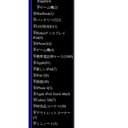
apple(4)
ゲーム機(2)
MacBook(1)
バッテリー(522)
LED蛍光灯(1)
Retinaディスプレイ
iPad(4)
iPhone5(4)
ゲーム機(4)
携帯電話用ケース(1040)
Apple(91)
新しいiPad(7)
iPad 2(6)
雑貨(40)
iPhone 4(5)
Apple iPod Touch 4th(4)
Galaxy Tab(7)
特売品コーナー(39)
アウトレットコーナー
(3)
ミニノート(1)