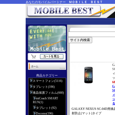
あなたのモバイルパートナー
ＭＯＢＩＬＥ ＢＥＳＴ
G
S
ィ
商品カテゴリー
ッ
スマートフォン(5116)
6
G
タブレット(196)
S
液晶保護フィルム(660)
ィ
miCoach SMART
ッ
RUN(1)
る
タブレット(92)
GALAXY NEXUS SC-04
射防止(マット)タイプ
Docomo(196)