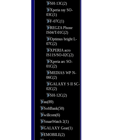
SH-13C(2)
Xperia ray SO-
03C(1)
F-07C(1)
REGZA Phone
IS04/T-01C(2)
Optimus bright L-
07C(2)
XPERIA acro
IS11S/SO-02C(2)
Xperia arc SO-
01C(2)
MEDIAS WP N-
06C(2)
GALAXY S II SC-
02C(2)
SH-12C(2)
au(89)
SoftBank(50)
willcom(6)
SmartWatch 2(1)
GALAXY Gear(1)
EMOBILE(2)