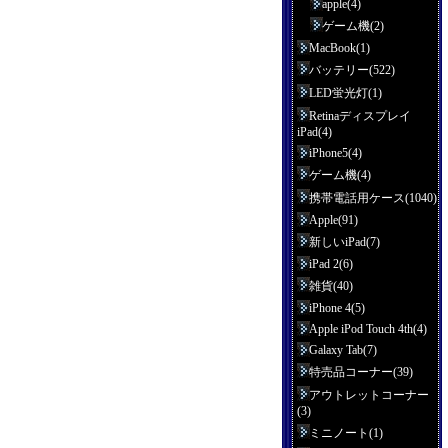
apple(4)
ゲーム機(2)
MacBook(1)
バッテリー(522)
LED蛍光灯(1)
Retinaディスプレイ
iPad(4)
iPhone5(4)
ゲーム機(4)
携帯電話用ケース(1040)
Apple(91)
新しいiPad(7)
iPad 2(6)
雑貨(40)
iPhone 4(5)
Apple iPod Touch 4th(4)
Galaxy Tab(7)
特売品コーナー(39)
アウトレットコーナー
(3)
ミニノート(1)