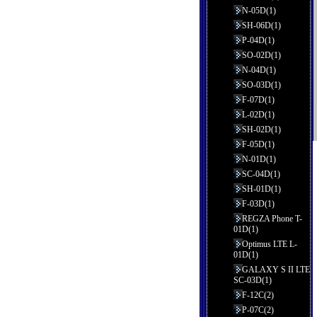
N-05D(1)
SH-06D(1)
P-04D(1)
SO-02D(1)
N-04D(1)
SO-03D(1)
F-07D(1)
L-02D(1)
SH-02D(1)
F-05D(1)
N-01D(1)
SC-04D(1)
SH-01D(1)
F-03D(1)
REGZA Phone T-
01D(1)
Optimus LTE L-
01D(1)
GALAXY S II LTE
SC-03D(1)
F-12C(2)
P-07C(2)