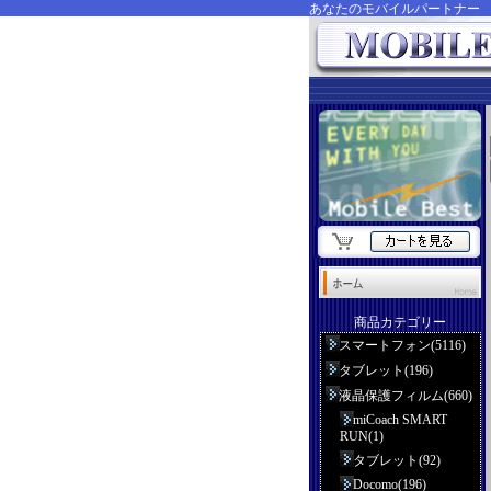
あなたのモバイルパートナ
商品カテゴリー
スマートフォン(5116)
タブレット(196)
液晶保護フィルム(660)
miCoach SMART
RUN(1)
タブレット(92)
Docomo(196)