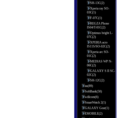
SH-13C(2)
Xperia ray SO-
03C(1)
F-07C(1)
REGZA Phone
IS04/T-01C(2)
Optimus bright L-
07C(2)
XPERIA acro
IS11S/SO-02C(2)
Xperia arc SO-
01C(2)
MEDIAS WP N-
06C(2)
GALAXY S II SC-
02C(2)
SH-12C(2)
au(89)
SoftBank(50)
willcom(6)
SmartWatch 2(1)
GALAXY Gear(1)
EMOBILE(2)