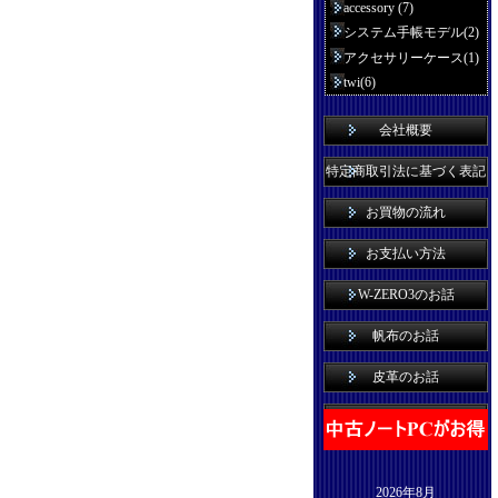
accessory (7)
システム手帳モデル(2)
アクセサリーケース(1)
twi(6)
会社概要
特定商取引法に基づく表記
お買物の流れ
お支払い方法
W-ZERO3のお話
帆布のお話
皮革のお話
2026年8月