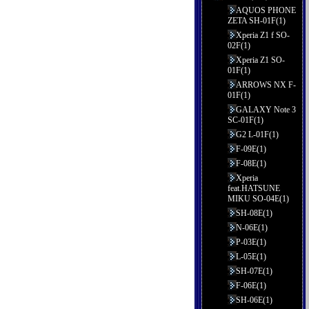
AQUOS PHONE
ZETA SH-01F(1)
Xperia Z1 f SO-
02F(1)
Xperia Z1 SO-
01F(1)
ARROWS NX F-
01F(1)
GALAXY Note 3
SC-01F(1)
G2 L-01F(1)
F-09E(1)
F-08E(1)
Xperia
feat.HATSUNE
MIKU SO-04E(1)
SH-08E(1)
N-06E(1)
P-03E(1)
L-05E(1)
SH-07E(1)
F-06E(1)
SH-06E(1)