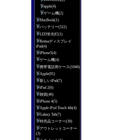
apple(4)
ゲーム機(2)
MacBook(1)
バッテリー(522)
LED蛍光灯(1)
Retinaディスプレイ
iPad(4)
iPhone5(4)
ゲーム機(4)
携帯電話用ケース(1040)
Apple(91)
新しいiPad(7)
iPad 2(6)
雑貨(40)
iPhone 4(5)
Apple iPod Touch 4th(4)
Galaxy Tab(7)
特売品コーナー(39)
アウトレットコーナー
(3)