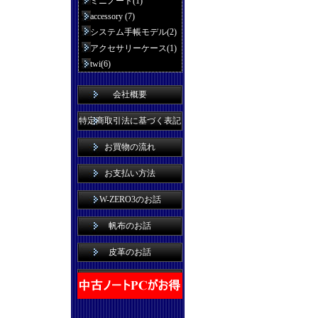
ミニノート(1)
accessory (7)
システム手帳モデル(2)
アクセサリーケース(1)
twi(6)
会社概要
特定商取引法に基づく表記
お買物の流れ
お支払い方法
W-ZERO3のお話
帆布のお話
皮革のお話