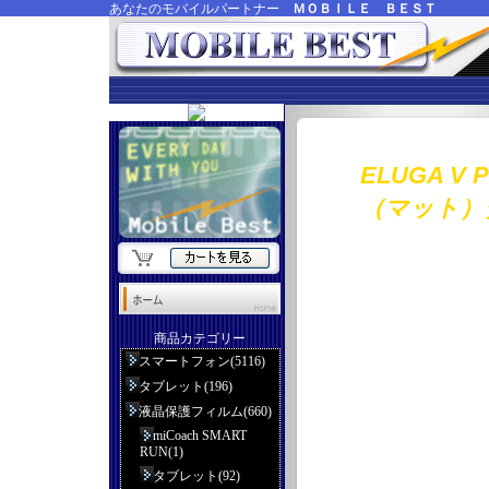
あなたのモバイルパートナー
ＭＯＢＩＬＥ ＢＥＳＴ
ELUGA 
（マット）
商品カテゴリー
スマートフォン(5116)
タブレット(196)
液晶保護フィルム(660)
miCoach SMART
RUN(1)
タブレット(92)