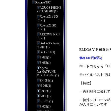
Docomo(196)
AQUOS PHONE
ZETA SH-01F(1)
Xperia Z1 f SO-
02F(1)
Xperia Z1 SO-
01F(1)
ARROWS NX F-
01F(1)
GALAXY Note 3
SC-01F(1)
ELUGA V P-0
G2 L-01F(1)
F-09E(1)
価格 680 円(税込)
F-08E(1)
NTTドコモから「EL
Xperia
feat.HATSUNE
モバイルベストでは「
MIKU SO-04E(1)
SH-08E(1)
【特徴】
N-06E(1)
P-03E(1)
・再剥離性に優れて
L-05E(1)
・特殊シリコーン粘
SH-07E(1)
が入りにくいです
F-06E(1)