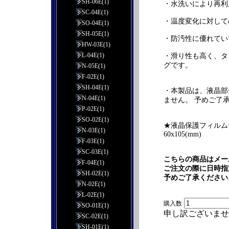
SH-06E(1)
・水洗いにより再利
SC-04E(1)
・温度変化に対して
SO-04E(1)
SH-05E(1)
・防汚性に優れてい
HW-03E(1)
L-04E(1)
・滑り性も高く、タ
グです。
N-05E(1)
F-02E(1)
SH-04E(1)
・本製品は、液晶部
N-04E(1)
ません。 予めご了
P-02E(1)
SO-02E(1)
★液晶保護フィルム
N-03E(1)
60x105(mm)
F-03E(1)
SC-03E(1)
こちらの商品はメー
F-04E(1)
ご注文の際に日時指
SH-02E(1)
予めご了承ください
N-02E(1)
L-02E(1)
購入数
SO-01E(1)
申し訳ございませ
SC-02E(1)
SH-01E(1)