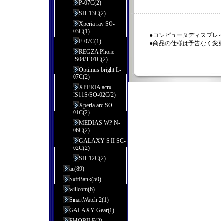
P-07C(2)
SH-13C(2)
Xperia ray SO-
03C(1)
●コンピュータディスプレ
F-07C(1)
●商品の仕様は予告なく変
REGZA Phone
IS04/T-01C(2)
Optimus bright L-
07C(2)
XPERIA acro
IS11S/SO-02C(2)
Xperia arc SO-
01C(2)
MEDIAS WP N-
06C(2)
GALAXY S II SC-
02C(2)
SH-12C(2)
au(89)
SoftBank(50)
willcom(6)
SmartWatch 2(1)
GALAXY Gear(1)
EMOBILE(2)