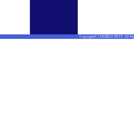
Copyright(C) MOBILE BEST. All Rig