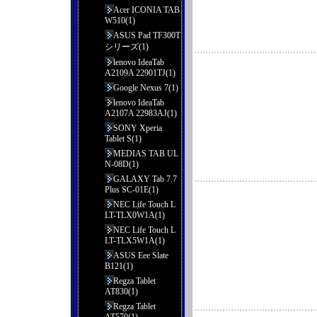
Acer ICONIA TAB
W510(1)
ASUS Pad TF300T
シリーズ(1)
lenovo IdeaTab
A2109A 22901TJ(1)
Google Nexus 7(1)
lenovo IdeaTab
A2107A 22983AJ(1)
SONY Xperia
Tablet S(1)
MEDIAS TAB UL
N-08D(1)
GALAXY Tab 7.7
Plus SC-01E(1)
NEC Life Touch L
LT-TLX0W1A(1)
NEC Life Touch L
LT-TLX5W1A(1)
ASUS Eee Slate
B121(1)
Regza Tablet
AT830(1)
Regza Tablet