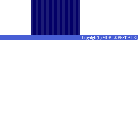
Copyright(C) MOBILE BEST. All Rig