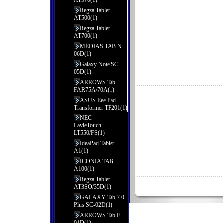
AT570(1)
Regza Tablet
AT500(1)
Regza Tablet
AT700(1)
MEDIAS TAB N-
06D(1)
Galaxy Note SC-
05D(1)
ARROWS Tab
FAR75A/70A(1)
ASUS Eee Pad
Transformer TF201(1)
NEC
LavieTouch
LT550/FS(1)
IdeaPad Tablet
A1(1)
ICONIA TAB
A100(1)
Regza Tablet
AT3SO/35D(1)
GALAXY Tab 7.0
Plus SC-02D(1)
ARROWS Tab F-
01D(1)