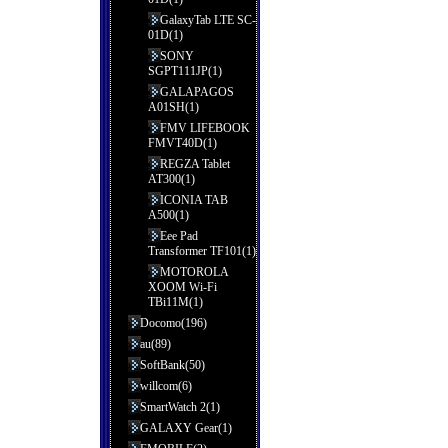
GalaxyTab LTE SC-
01D(1)
SONY
SGPT111JP(1)
GALAPAGOS
A01SH(1)
FMV LIFEBOOK
FMVT40D(1)
REGZA Tablet
AT300(1)
ICONIA TAB
A500(1)
Eee Pad
Transformer TF101(1)
MOTOROLA
XOOM Wi-Fi
TBi11M(1)
Docomo(196)
au(89)
SoftBank(50)
willcom(6)
SmartWatch 2(1)
GALAXY Gear(1)