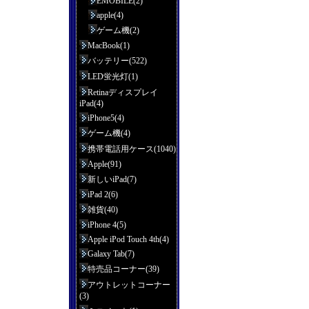
EMOBILE(2)
apple(4)
ゲーム機(2)
MacBook(1)
バッテリー(522)
LED蛍光灯(1)
Retinaディスプレイ
iPad(4)
iPhone5(4)
ゲーム機(4)
携帯電話用ケース(1040)
Apple(91)
新しいiPad(7)
iPad 2(6)
雑貨(40)
iPhone 4(5)
Apple iPod Touch 4th(4)
Galaxy Tab(7)
特売品コーナー(39)
アウトレットコーナー
(3)