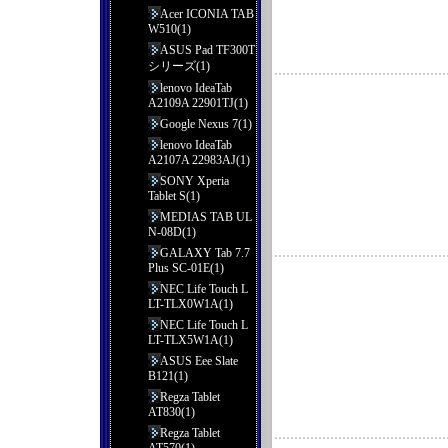
Acer ICONIA TAB
W510(1)
ASUS Pad TF300T
シリーズ(1)
lenovo IdeaTab
A2109A 22901TJ(1)
Google Nexus 7(1)
lenovo IdeaTab
A2107A 22983AJ(1)
SONY Xperia
Tablet S(1)
MEDIAS TAB UL
N-08D(1)
GALAXY Tab 7.7
Plus SC-01E(1)
NEC Life Touch L
LT-TLX0W1A(1)
NEC Life Touch L
LT-TLX5W1A(1)
ASUS Eee Slate
B121(1)
Regza Tablet
AT830(1)
Regza Tablet