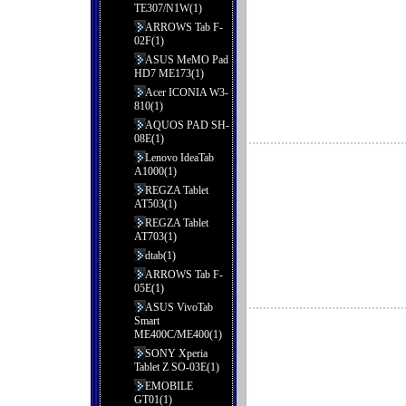
TE307/N1W(1)
ARROWS Tab F-
02F(1)
ASUS MeMO Pad
HD7 ME173(1)
Acer ICONIA W3-
810(1)
AQUOS PAD SH-
08E(1)
Lenovo IdeaTab
A1000(1)
REGZA Tablet
AT503(1)
REGZA Tablet
AT703(1)
dtab(1)
ARROWS Tab F-
05E(1)
ASUS VivoTab
Smart
ME400C/ME400(1)
SONY Xperia
Tablet Z SO-03E(1)
EMOBILE
GT01(1)