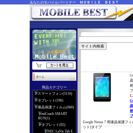
あなたのモバイルパートナー
ＭＯＢＩＬＥ ＢＥＳＴ
G
射
商品カテゴリー
スマートフォン(5116)
1
タブレット(196)
G
液晶保護フィルム(660)
射
miCoach SMART
プ
RUN(1)
Google Nexus 7 用液晶保
タブレット(92)
ット)タイプ
NEC LaVie Tab E