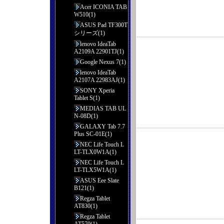
Acer ICONIA TAB
W510(1)
ASUS Pad TF300T
シリーズ(1)
lenovo IdeaTab
A2109A 22901TJ(1)
Google Nexus 7(1)
lenovo IdeaTab
A2107A 22983AJ(1)
SONY Xperia
Tablet S(1)
MEDIAS TAB UL
N-08D(1)
GALAXY Tab 7.7
Plus SC-01E(1)
NEC Life Touch L
LT-TLX0W1A(1)
NEC Life Touch L
LT-TLX5W1A(1)
ASUS Eee Slate
B121(1)
Regza Tablet
AT830(1)
Regza Tablet