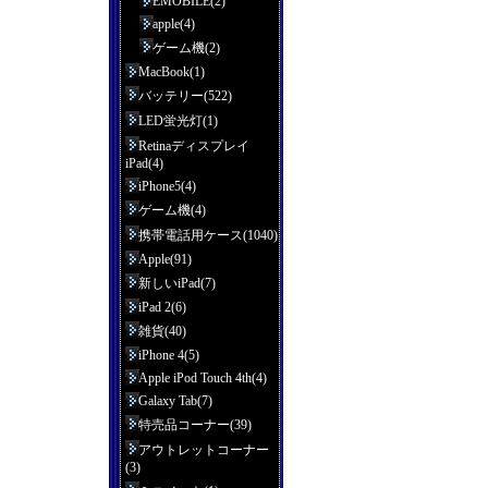
EMOBILE(2)
apple(4)
ゲーム機(2)
MacBook(1)
バッテリー(522)
LED蛍光灯(1)
Retinaディスプレイ
iPad(4)
iPhone5(4)
ゲーム機(4)
携帯電話用ケース(1040)
Apple(91)
新しいiPad(7)
iPad 2(6)
雑貨(40)
iPhone 4(5)
Apple iPod Touch 4th(4)
Galaxy Tab(7)
特売品コーナー(39)
アウトレットコーナー
(3)