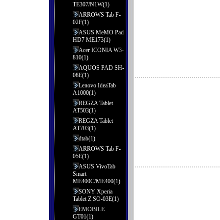
TE307/N1W(1)
ARROWS Tab F-
02F(1)
ASUS MeMO Pad
HD7 ME173(1)
Acer ICONIA W3-
810(1)
AQUOS PAD SH-
08E(1)
Lenovo IdeaTab
A1000(1)
REGZA Tablet
AT503(1)
REGZA Tablet
AT703(1)
dtab(1)
ARROWS Tab F-
05E(1)
ASUS VivoTab
Smart
ME400C/ME400(1)
SONY Xperia
Tablet Z SO-03E(1)
EMOBILE
GT01(1)