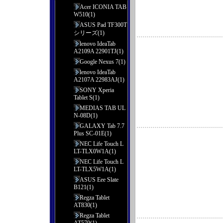
Acer ICONIA TAB
W510(1)
ASUS Pad TF300T
シリーズ(1)
lenovo IdeaTab
A2109A 22901TJ(1)
Google Nexus 7(1)
lenovo IdeaTab
A2107A 22983AJ(1)
SONY Xperia
Tablet S(1)
MEDIAS TAB UL
N-08D(1)
GALAXY Tab 7.7
Plus SC-01E(1)
NEC Life Touch L
LT-TLX0W1A(1)
NEC Life Touch L
LT-TLX5W1A(1)
ASUS Eee Slate
B121(1)
Regza Tablet
AT830(1)
Regza Tablet