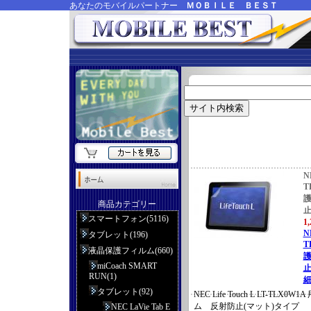
あなたのモバイルパートナー
ＭＯＢＩＬＥ ＢＥＳＴ
NE
T
商品カテゴリー
止
スマートフォン(5116)
1
NE
タブレット(196)
T
液晶保護フィルム(660)
miCoach SMART
止
RUN(1)
細
タブレット(92)
NEC Life Touch L LT-TLX
ム 反射防止(マット)タイプ
NEC LaVie Tab E