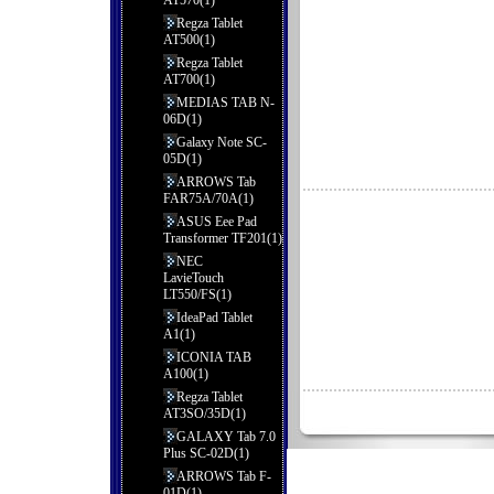
AT570(1)
Regza Tablet
AT500(1)
Regza Tablet
AT700(1)
MEDIAS TAB N-
06D(1)
Galaxy Note SC-
05D(1)
ARROWS Tab
FAR75A/70A(1)
ASUS Eee Pad
Transformer TF201(1)
NEC
LavieTouch
LT550/FS(1)
IdeaPad Tablet
A1(1)
ICONIA TAB
A100(1)
Regza Tablet
AT3SO/35D(1)
GALAXY Tab 7.0
Plus SC-02D(1)
ARROWS Tab F-
01D(1)