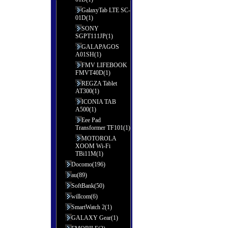
GalaxyTab LTE SC-
01D(1)
SONY
SGPT111JP(1)
GALAPAGOS
A01SH(1)
FMV LIFEBOOK
FMVT40D(1)
REGZA Tablet
AT300(1)
ICONIA TAB
A500(1)
Eee Pad
Transformer TF101(1)
MOTOROLA
XOOM Wi-Fi
TBi11M(1)
Docomo(196)
au(89)
SoftBank(50)
willcom(6)
SmartWatch 2(1)
GALAXY Gear(1)