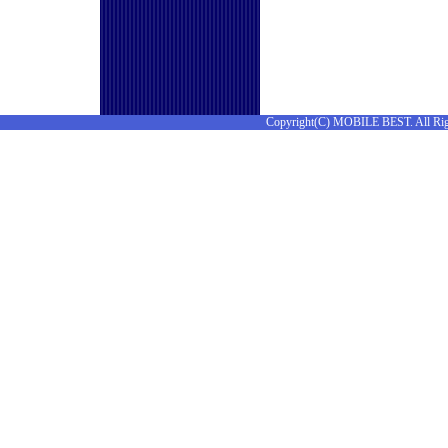
Copyright(C) MOBILE BEST. All Rig