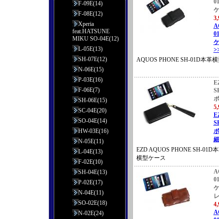
0
F-09E(14)
F-08E(12)
3
Xperia
A
feat.HATSUNE
0
MIKU SO-04E(12)
ケ
L-05E(13)
>
SH-07E(12)
AQUOS PHONE SH-01D
N-06E(15)
P-03E(16)
E
F-06E(7)
S
SH-06E(15)
5
SC-04E(20)
E
SO-04E(14)
S
HW-03E(16)
ポ
細
N-05E(11)
EZD AQUOS PHONE SH-
L-04E(13)
横型ケース
F-02E(10)
A
SH-04E(13)
0
P-02E(17)
N-04E(11)
SO-02E(18)
4
A
N-02E(24)