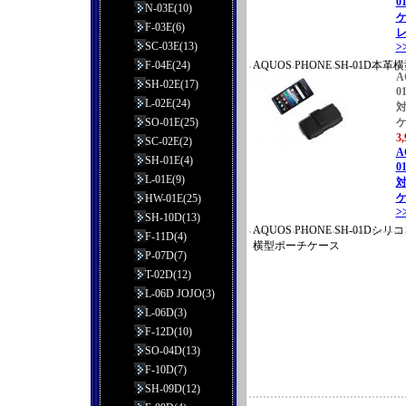
0
N-03E(10)
F-03E(6)
レ
SC-03E(13)
>
F-04E(24)
AQUOS PHONE SH-01D
A
イタリアンレザー
SH-02E(17)
0
L-02E(24)
SO-01E(25)
3
SC-02E(2)
A
SH-01E(4)
0
L-01E(9)
ケ
HW-01E(25)
>
SH-10D(13)
AQUOS PHONE SH-01D
F-11D(4)
横型ポーチケース
P-07D(7)
T-02D(12)
L-06D JOJO(3)
L-06D(3)
F-12D(10)
SO-04D(13)
F-10D(7)
SH-09D(12)