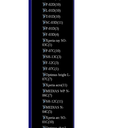
P-02D(10)
L-01D(10)
T-01D(10)
SC-03D(11)
P-01D(3)
F-03D(4)
Xperia ray SO-
03C(1)
P-07C(10)
SH-13C(3)
F-12C(3)
F-07C(1)
Optimus bright L-
07C(7)
Xperia acro(11)
MEDIAS WP N-
06C(7)
SH-12C(11)
MEDIAS N-
04C(5)
Xperia arc SO-
01C(10)