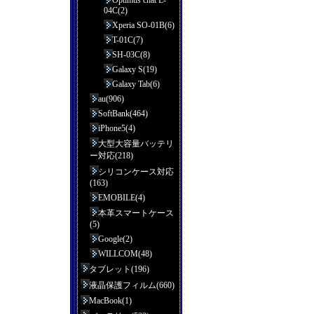
Optimus chat L-
04C(2)
Xperia SO-01B(6)
T-01C(7)
SH-03C(8)
Galaxy S(19)
Galaxy Tab(6)
au(906)
SoftBank(464)
iPhone5(4)
大型大容量バッテリ
ー対応(218)
シリコンケース対応
(163)
EMOBILE(4)
本革スマートケース
(5)
Google(2)
WILLCOM(48)
タブレット(196)
液晶保護フィルム(660)
MacBook(1)