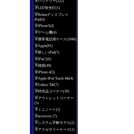
バッテリー(522)
LED蛍光灯(1)
Retinaディスプレイ
iPad(4)
iPhone5(4)
ゲーム機(4)
携帯電話用ケース(1040)
Apple(91)
新しいiPad(7)
iPad 2(6)
雑貨(40)
iPhone 4(5)
Apple iPod Touch 4th(4)
Galaxy Tab(7)
特売品コーナー(39)
アウトレットコーナー
(3)
ミニノート(1)
accessory (7)
システム手帳モデル(2)
アクセサリーケース(1)