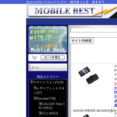
あなたのモバイルパートナー
ＭＯＢＩＬＥ ＢＥＳＴ
A
0
商品カテゴリー
スマートフォン(5116)
3
A
レザーフィットスキ
0
ン(37)
Docomo(1728)
ポ
GALAXY Note 3
見
SC-01F(3)
AQUOS PHONE SH-01D
G2 L-01F(1)
A
応本革横型ポーチケース