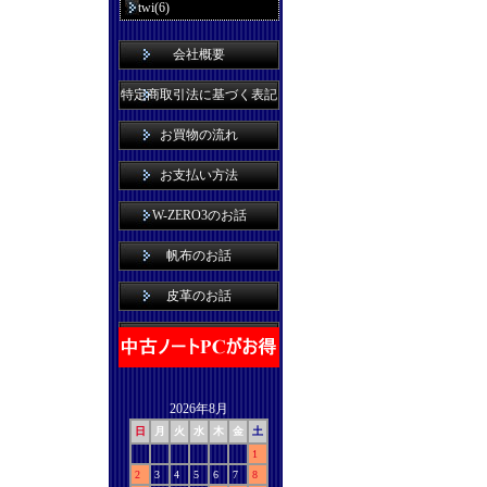
twi(6)
会社概要
特定商取引法に基づく表記
お買物の流れ
お支払い方法
W-ZERO3のお話
帆布のお話
皮革のお話
2026年8月
日
月
火
水
木
金
土
1
2
3
4
5
6
7
8