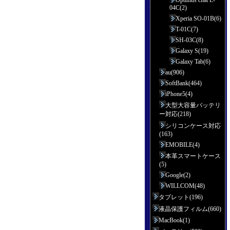
Optimus chat L-
04C(2)
Xperia SO-01B(6)
T-01C(7)
SH-03C(8)
Galaxy S(19)
Galaxy Tab(6)
au(906)
SoftBank(464)
iPhone5(4)
大型大容量バッテリ
ー対応(218)
シリコンケース対応
(163)
EMOBILE(4)
本革スマートケース
(5)
Google(2)
WILLCOM(48)
タブレット(196)
液晶保護フィルム(660)
MacBook(1)