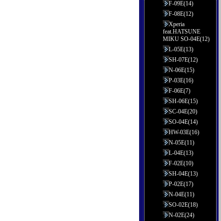
F-09E(14)
F-08E(12)
Xperia
feat.HATSUNE
MIKU SO-04E(12)
L-05E(13)
SH-07E(12)
N-06E(15)
P-03E(16)
F-06E(7)
SH-06E(15)
SC-04E(20)
SO-04E(14)
HW-03E(16)
N-05E(11)
L-04E(13)
F-02E(10)
SH-04E(13)
P-02E(17)
N-04E(11)
SO-02E(18)
N-02E(24)