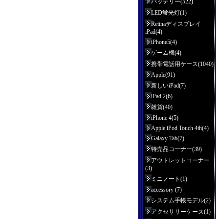
バッテリー(522)
LED蛍光灯(1)
Retinaディスプレイ
iPad(4)
iPhone5(4)
ゲーム機(4)
携帯電話用ケース(1040)
Apple(91)
新しいiPad(7)
iPad 2(6)
雑貨(40)
iPhone 4(5)
Apple iPod Touch 4th(4)
Galaxy Tab(7)
特売品コーナー(39)
アウトレットコーナー
(3)
ミニノート(1)
accessory (7)
システム手帳モデル(2)
アクセサリーケース(1)