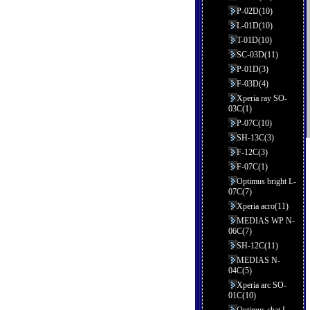
P-02D(10)
L-01D(10)
T-01D(10)
SC-03D(11)
P-01D(3)
F-03D(4)
Xperia ray SO-
03C(1)
P-07C(10)
SH-13C(3)
F-12C(3)
F-07C(1)
Optimus bright L-
07C(7)
Xperia acro(11)
MEDIAS WP N-
06C(7)
SH-12C(11)
MEDIAS N-
04C(5)
Xperia arc SO-
01C(10)