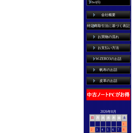
twi(6)
会社概要
特定商取引法に基づく表記
お買物の流れ
お支払い方法
W-ZERO3のお話
帆布のお話
皮革のお話
2026年8月
日
月
火
水
木
金
土
1
2
3
4
5
6
7
8