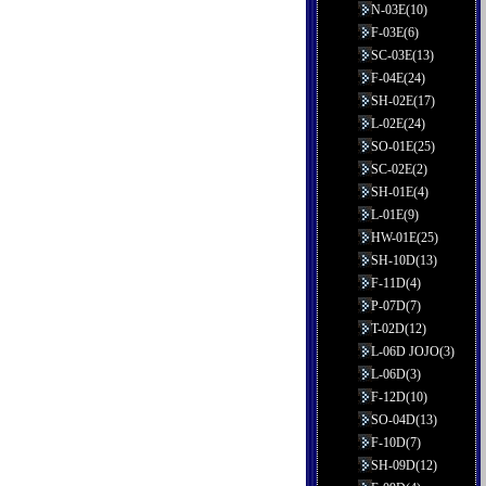
N-03E(10)
F-03E(6)
SC-03E(13)
F-04E(24)
SH-02E(17)
L-02E(24)
SO-01E(25)
SC-02E(2)
SH-01E(4)
L-01E(9)
HW-01E(25)
SH-10D(13)
F-11D(4)
P-07D(7)
T-02D(12)
L-06D JOJO(3)
L-06D(3)
F-12D(10)
SO-04D(13)
F-10D(7)
SH-09D(12)