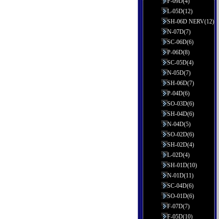
F-09D(4)
L-05D(12)
SH-06D NERV(12)
N-07D(7)
SC-06D(6)
P-06D(8)
SC-05D(4)
N-05D(7)
SH-06D(7)
P-04D(6)
SO-03D(6)
SH-04D(6)
N-04D(5)
SO-02D(6)
SH-02D(4)
L-02D(4)
SH-01D(10)
N-01D(11)
SC-04D(6)
SO-01D(6)
F-07D(7)
F-05D(10)