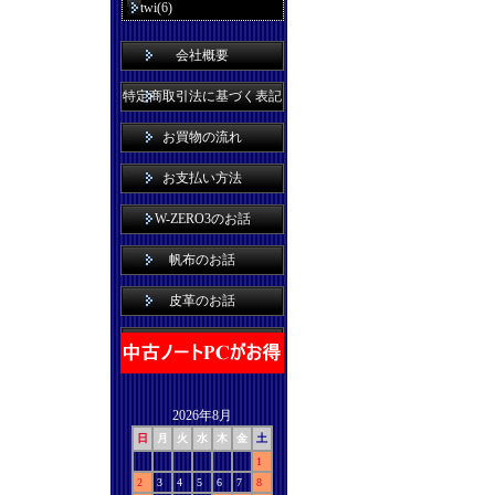
twi(6)
会社概要
特定商取引法に基づく表記
お買物の流れ
お支払い方法
W-ZERO3のお話
帆布のお話
皮革のお話
2026年8月
日
月
火
水
木
金
土
1
2
3
4
5
6
7
8