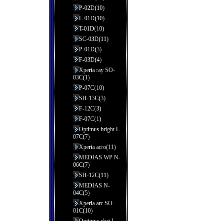
P-02D(10)
L-01D(10)
T-01D(10)
SC-03D(11)
P-01D(3)
F-03D(4)
Xperia ray SO-
03C(1)
P-07C(10)
SH-13C(3)
F-12C(3)
F-07C(1)
Optimus bright L-
07C(7)
Xperia acro(11)
MEDIAS WP N-
06C(7)
SH-12C(11)
MEDIAS N-
04C(5)
Xperia arc SO-
01C(10)