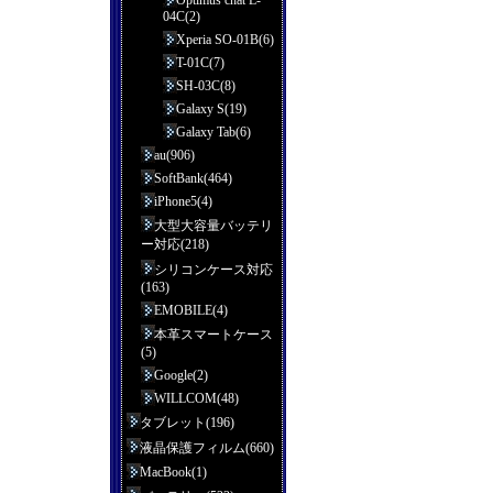
Optimus chat L-
04C(2)
Xperia SO-01B(6)
T-01C(7)
SH-03C(8)
Galaxy S(19)
Galaxy Tab(6)
au(906)
SoftBank(464)
iPhone5(4)
大型大容量バッテリ
ー対応(218)
シリコンケース対応
(163)
EMOBILE(4)
本革スマートケース
(5)
Google(2)
WILLCOM(48)
タブレット(196)
液晶保護フィルム(660)
MacBook(1)