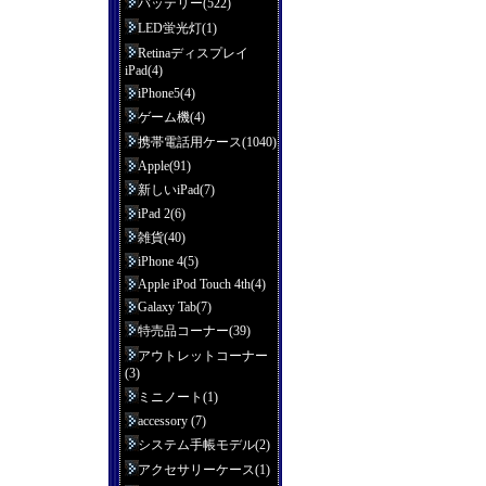
バッテリー(522)
LED蛍光灯(1)
Retinaディスプレイ
iPad(4)
iPhone5(4)
ゲーム機(4)
携帯電話用ケース(1040)
Apple(91)
新しいiPad(7)
iPad 2(6)
雑貨(40)
iPhone 4(5)
Apple iPod Touch 4th(4)
Galaxy Tab(7)
特売品コーナー(39)
アウトレットコーナー
(3)
ミニノート(1)
accessory (7)
システム手帳モデル(2)
アクセサリーケース(1)