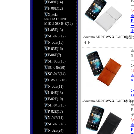
F
F-09E(14)
F-08E(12)
3
Xperia
d
feat.HATSUNE
F
MIKU SO-04E(12)
ー
L-05E(13)
を
SH-07E(12)
docomo ARROWS X F-10
イト
N-06E(15)
P-03E(16)
d
F-06E(7)
X
ー
SH-06E(15)
SC-04E(20)
4
SO-04E(14)
d
HW-03E(16)
X
ー
N-05E(11)
ン
L-04E(13)
>
F-02E(10)
docomo ARROWS X F-10
d
SH-04E(13)
イタリアンレザー
F
P-02E(17)
N-04E(11)
3
SO-02E(18)
d
F
N-02E(24)