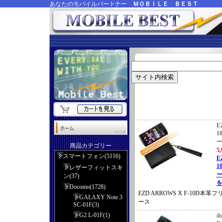
あなたのモバイルパートナー
ＭＯＢＩＬＥ ＢＥＳＴ
E
1
商品カテゴリー
5
スマートフォン(5116)
E
1
レザーフィットスキ
ー
ン(37)
を
Docomo(1728)
EZD ARROWS X F-10D
GALAXY Note 3
ース
SC-01F(3)
G2 L-01F(1)
d