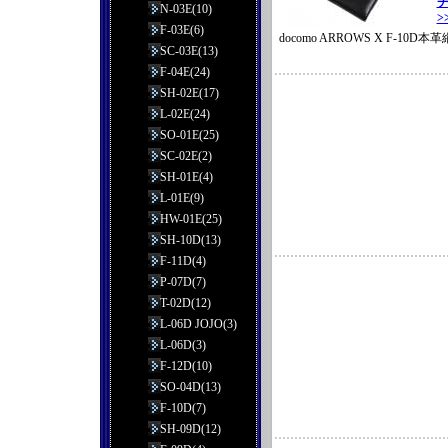
チ
N-03E(10)
>
F-03E(6)
docomo ARROWS X F-10
SC-03E(13)
F-04E(24)
SH-02E(17)
L-02E(24)
SO-01E(25)
SC-02E(2)
SH-01E(4)
L-01E(9)
HW-01E(25)
SH-10D(13)
F-11D(4)
P-07D(7)
T-02D(12)
L-06D JOJO(3)
L-06D(3)
F-12D(10)
SO-04D(13)
F-10D(7)
SH-09D(12)