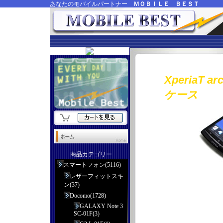
あなたのモバイルパートナー
ＭＯＢＩＬＥ ＢＥＳＴ
XperiaT
ケース
商品カテゴリー
スマートフォン(5116)
レザーフィットスキ
ン(37)
Docomo(1728)
GALAXY Note 3
SC-01F(3)