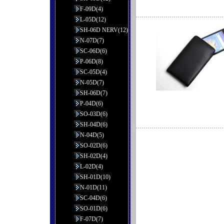
F-09D(4)
L-05D(12)
SH-06D NERV(12)
N-07D(7)
SC-06D(6)
P-06D(8)
SC-05D(4)
N-05D(7)
SH-06D(7)
P-04D(6)
SO-03D(6)
SH-04D(6)
N-04D(5)
SO-02D(6)
SH-02D(4)
L-02D(4)
SH-01D(10)
N-01D(11)
SC-04D(6)
SO-01D(6)
F-07D(7)