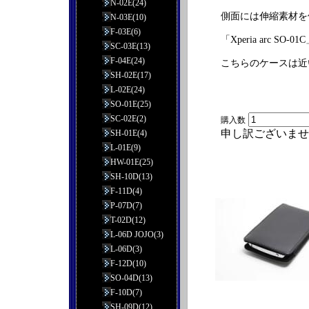
N-02E(24)
側面には伸縮素材を
N-03E(10)
F-03E(6)
「Xperia arc
SC-03E(13)
F-04E(24)
こちらのケースは近
SH-02E(17)
L-02E(24)
SO-01E(25)
SC-02E(2)
購入数
申し訳ございませ
SH-01E(4)
L-01E(9)
HW-01E(25)
SH-10D(13)
F-11D(4)
P-07D(7)
T-02D(12)
L-06D JOJO(3)
L-06D(3)
F-12D(10)
SO-04D(13)
F-10D(7)
SH-09D(12)