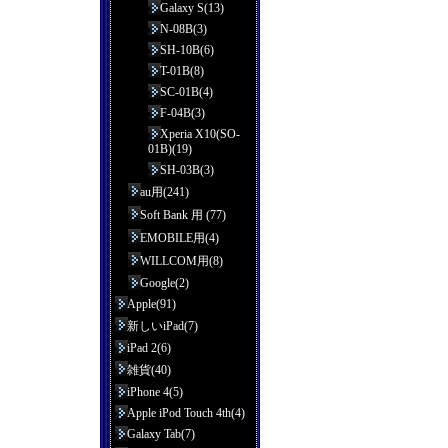
Galaxy S(13)
N-08B(3)
SH-10B(6)
T-01B(8)
SC-01B(4)
F-04B(3)
Xperia X10(SO-
01B)(19)
SH-03B(3)
au用(241)
Soft Bank 用 (77)
EMOBILE用(4)
WILLCOM用(8)
Google(2)
Apple(91)
新しいiPad(7)
iPad 2(6)
雑貨(40)
iPhone 4(5)
Apple iPod Touch 4th(4)
Galaxy Tab(7)