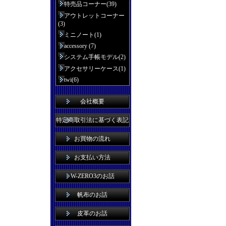
特売品コーナー(39)
アウトレットコーナー
(3)
ミニノート(1)
accessory (7)
システム手帳モデル(2)
アクセサリーケース(1)
twi(6)
会社概要
特定商取引法に基づく表記
お買物の流れ
お支払い方法
W-ZERO3のお話
帆布のお話
皮革のお話