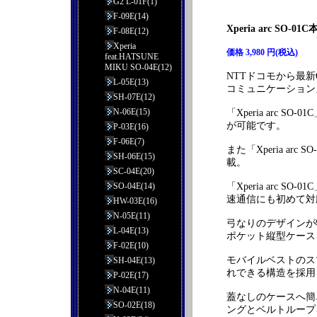
G2 L-01F(1)
F-09E(14)
Xperia arc S
F-08E(12)
Xperia
価格 3,980 円(税込)
feat.HATSUNE
MIKU SO-04E(12)
NTTドコモから最新O
L-05E(13)
コミュニケーションズ製
SH-07E(12)
N-06E(15)
「Xperia arc 
が可能です。
P-03E(16)
F-06E(7)
また「Xperia a
SH-06E(15)
載。
SC-04E(20)
SO-04E(14)
「Xperia arc 
速通信にも初めて対
HW-03E(16)
N-05E(11)
弓なりのデザインが特徴
L-04E(13)
ポケット縦型ケース
F-02E(10)
モバイルベストのス
SH-04E(13)
れできる構造を採用
P-02E(17)
N-04E(11)
蓋なしのケースへ簡
SO-02E(18)
ングとベルトループ