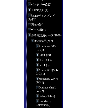
バッテリー(522)
LED蛍光灯(1)
Retinaディスプレイ
iPad(4)
iPhone5(4)
ゲーム機(4)
携帯電話用ケース(1040)
Docomo用(247)
Xperia ray SO-
03C(1)
P-07C(10)
SH-13C(3)
F-12C(3)
Xperia X12(SO-
01C)(1)
MEDIAS WP N-
06C(1)
Optimus chat L-
04C(2)
Galaxy Tab(6)
Blackberry
Bold9700(2)