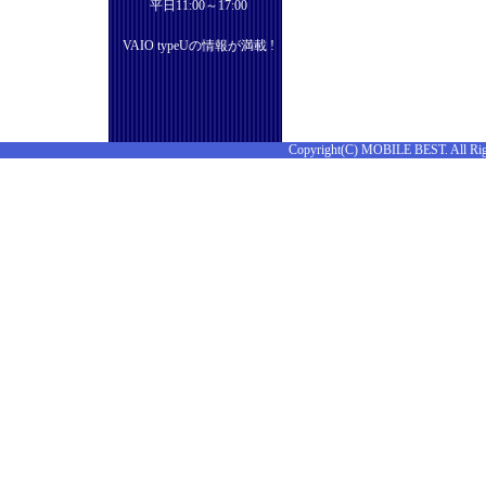
平日11:00～17:00
VAIO typeUの情報が満載 !
Copyright(C) MOBILE BEST. All Rig