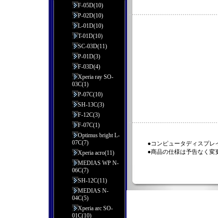
F-05D(10)
P-02D(10)
L-01D(10)
T-01D(10)
SC-03D(11)
P-01D(3)
F-03D(4)
Xperia ray SO-
03C(1)
P-07C(10)
SH-13C(3)
F-12C(3)
F-07C(1)
Optimus bright L-
07C(7)
●コンピュータディスプレ
●商品の仕様は予告なく変
Xperia acro(11)
MEDIAS WP N-
06C(7)
SH-12C(11)
MEDIAS N-
04C(5)
Xperia arc SO-
01C(10)