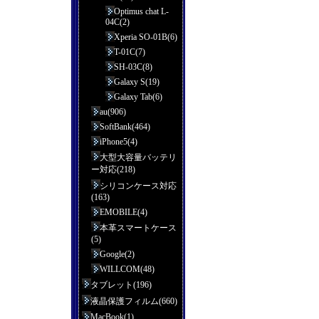
Optimus chat L-
04C(2)
Xperia SO-01B(6)
T-01C(7)
SH-03C(8)
Galaxy S(19)
Galaxy Tab(6)
au(906)
SoftBank(464)
iPhone5(4)
大型大容量バッテリ
ー対応(218)
シリコンケース対応
(163)
EMOBILE(4)
本革スマートケース
(5)
Google(2)
WILLCOM(48)
タブレット(196)
液晶保護フィルム(660)
MacBook(1)