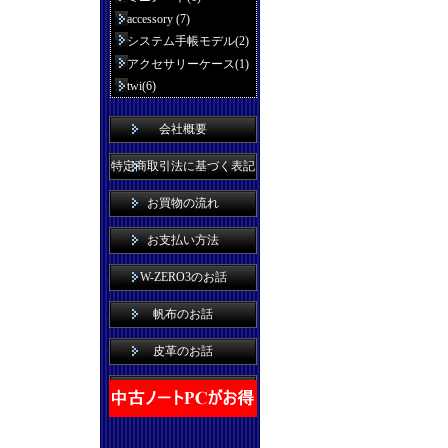
accessory (7)
システム手帳モデル(2)
アクセサリーケース(1)
twi(6)
会社概要
特定商取引法に基づく表記
お買物の流れ
お支払い方法
W-ZERO3のお話
帆布のお話
皮革のお話