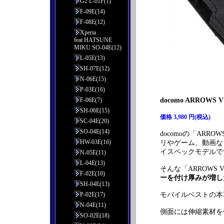
G2 L-01F(1)
F-09E(14)
F-08E(12)
Xperia
feat.HATSUNE
MIKU SO-04E(12)
L-05E(13)
SH-07E(12)
N-06E(15)
P-03E(16)
F-06E(7)
docomo ARRO
SH-06E(15)
価格 3,980 円(税込)
SC-04E(20)
SO-04E(14)
docomoの「ARRO
HW-03E(16)
リやゲーム、動画な
イスペックモデルで
N-05E(11)
L-04E(13)
そんな「ARROWS 
F-02E(10)
ーを付け厚みが増し
SH-04E(13)
P-02E(17)
モバイルベストの本
N-04E(11)
側面には伸縮素材を
SO-02E(18)