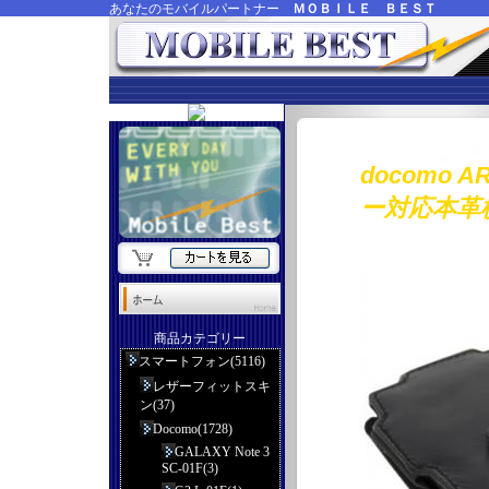
あなたのモバイルパートナー
ＭＯＢＩＬＥ ＢＥＳＴ
docomo 
ー対応本革
商品カテゴリー
スマートフォン(5116)
レザーフィットスキ
ン(37)
Docomo(1728)
GALAXY Note 3
SC-01F(3)