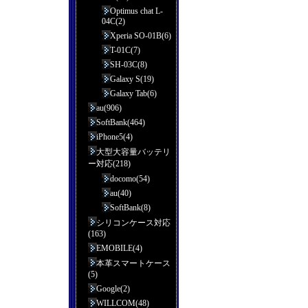
Optimus chat L-
04C(2)
Xperia SO-01B(6)
T-01C(7)
SH-03C(8)
Galaxy S(19)
Galaxy Tab(6)
au(906)
SoftBank(464)
iPhone5(4)
大型大容量バッテリ
ー対応(218)
docomo(54)
au(40)
SoftBank(8)
シリコンケース対応
(163)
EMOBILE(4)
本革スマートケース
(5)
Google(2)
WILLCOM(48)