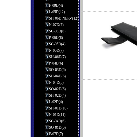
F-09D(4)
L-05D(12)
SH-06D NERV(12)
N-07D(7)
SC-06D(6)
P-06D(8)
SC-05D(4)
N-05D(7)
SH-06D(7)
P-04D(6)
SO-03D(6)
SH-04D(6)
N-04D(5)
SO-02D(6)
SH-02D(4)
L-02D(4)
SH-01D(10)
N-01D(11)
SC-04D(6)
SO-01D(6)
F-07D(7)