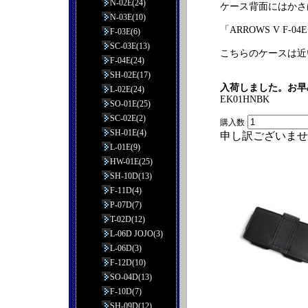
N-02E(24)
ケース背面にはかさ
N-03E(10)
「ARROWS V F
F-03E(6)
SC-03E(13)
こちらのケースは近
F-04E(24)
SH-02E(17)
入荷しました。お早
L-02E(24)
EK01HNBK
SO-01E(25)
SC-02E(2)
購入数
SH-01E(4)
申し訳ございませ
L-01E(9)
HW-01E(25)
SH-10D(13)
F-11D(4)
P-07D(7)
T-02D(12)
L-06D JOJO(3)
L-06D(3)
F-12D(10)
SO-04D(13)
F-10D(7)
SH-09D(12)