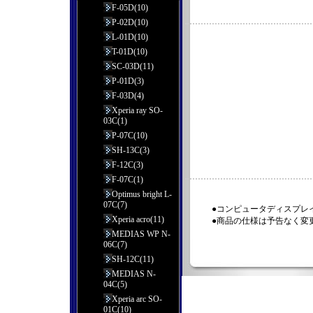
F-05D(10)
P-02D(10)
L-01D(10)
T-01D(10)
SC-03D(11)
P-01D(3)
F-03D(4)
Xperia ray SO-
03C(1)
P-07C(10)
SH-13C(3)
F-12C(3)
F-07C(1)
Optimus bright L-
07C(7)
●コンピュータディスプレ
Xperia acro(11)
●商品の仕様は予告なく変
MEDIAS WP N-
06C(7)
SH-12C(11)
MEDIAS N-
04C(5)
Xperia arc SO-
01C(10)