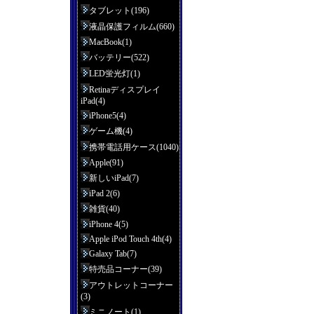
タブレット(196)
液晶保護フィルム(660)
MacBook(1)
バッテリー(522)
LED蛍光灯(1)
Retinaディスプレイ
iPad(4)
iPhone5(4)
ゲーム機(4)
携帯電話用ケース(1040)
Apple(91)
新しいiPad(7)
iPad 2(6)
雑貨(40)
iPhone 4(5)
Apple iPod Touch 4th(4)
Galaxy Tab(7)
特売品コーナー(39)
アウトレットコーナー
(3)
ミニノート(1)