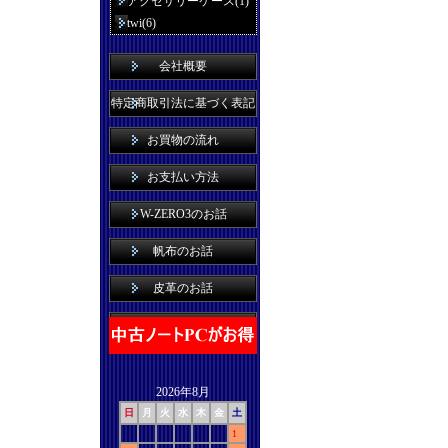
アクセサリーケース(1)
twi(6)
会社概要
特定商取引法に基づく表記
お買物の流れ
お支払い方法
W-ZERO3のお話
帆布のお話
皮革のお話
2026年8月
日
月
火
水
木
金
土
1