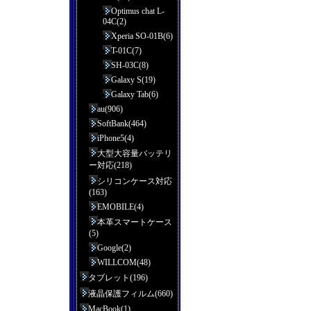
Optimus chat L-
04C(2)
Xperia SO-01B(6)
T-01C(7)
SH-03C(8)
Galaxy S(19)
Galaxy Tab(6)
au(906)
SoftBank(464)
iPhone5(4)
大型大容量バッテリ
ー対応(218)
シリコンケース対応
(163)
EMOBILE(4)
本革スマートケース
(5)
Google(2)
WILLCOM(48)
タブレット(196)
液晶保護フィルム(660)
MacBook(1)