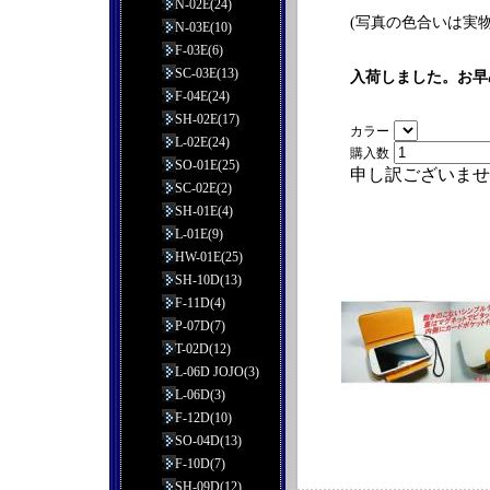
N-02E(24)
(写真の色合いは実
N-03E(10)
F-03E(6)
SC-03E(13)
入荷しました。お早
F-04E(24)
SH-02E(17)
カラー
L-02E(24)
購入数
SO-01E(25)
申し訳ございませ
SC-02E(2)
SH-01E(4)
L-01E(9)
HW-01E(25)
SH-10D(13)
F-11D(4)
P-07D(7)
T-02D(12)
L-06D JOJO(3)
L-06D(3)
F-12D(10)
SO-04D(13)
F-10D(7)
SH-09D(12)