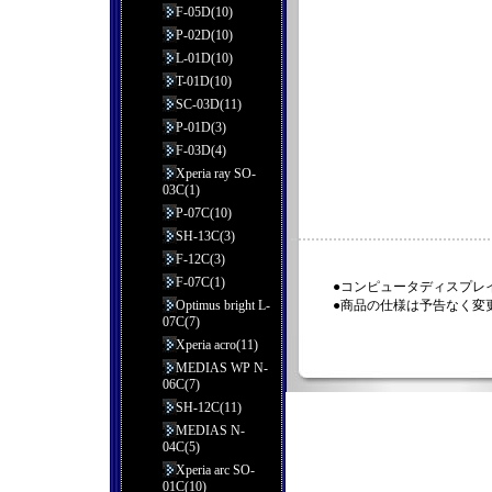
F-05D(10)
P-02D(10)
L-01D(10)
T-01D(10)
SC-03D(11)
P-01D(3)
F-03D(4)
Xperia ray SO-
03C(1)
P-07C(10)
SH-13C(3)
F-12C(3)
F-07C(1)
●コンピュータディスプレ
Optimus bright L-
●商品の仕様は予告なく変
07C(7)
Xperia acro(11)
MEDIAS WP N-
06C(7)
SH-12C(11)
MEDIAS N-
04C(5)
Xperia arc SO-
01C(10)