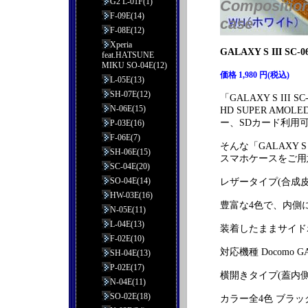
G2 L-01F(1)
Composition 
F-09E(14)
case
F-08E(12)
Xperia
GALAXY S III
feat.HATSUNE
MIKU SO-04E(12)
価格 1,980 円(税込)
L-05E(13)
SH-07E(12)
「GALAXY S II
N-06E(15)
HD SUPER AM
ー、SDカード利用可能
P-03E(16)
F-06E(7)
そんな「GALAXY 
SH-06E(15)
スマホケースをご用
SC-04E(20)
SO-04E(14)
レザータイプ(合成
HW-03E(16)
豊富な4色で、内側
N-05E(11)
L-04E(13)
装着したままサイド
F-02E(10)
対応機種 Docomo GAL
SH-04E(13)
P-02E(17)
横開きタイプ(蓋内
N-04E(11)
SO-02E(18)
カラー全4色 ブラッ