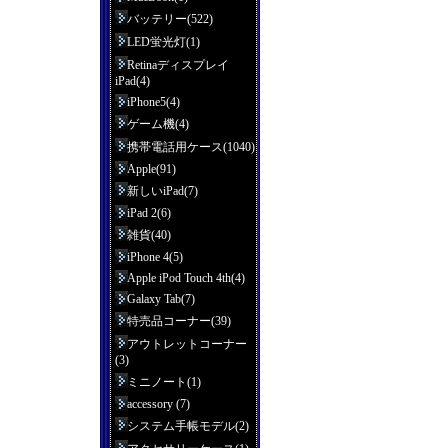
バッテリー(522)
LED蛍光灯(1)
Retinaディスプレイ
iPad(4)
iPhone5(4)
ゲーム機(4)
携帯電話用ケース(1040)
Apple(91)
新しいiPad(7)
iPad 2(6)
雑貨(40)
iPhone 4(5)
Apple iPod Touch 4th(4)
Galaxy Tab(7)
特売品コーナー(39)
アウトレットコーナー
(3)
ミニノート(1)
accessory (7)
システム手帳モデル(2)