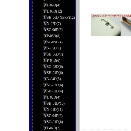
F-09D(4)
L-05D(12)
SH-06D NERV(12)
N-07D(7)
SC-06D(6)
P-06D(8)
SC-05D(4)
N-05D(7)
SH-06D(7)
P-04D(6)
SO-03D(6)
SH-04D(6)
N-04D(5)
SO-02D(6)
SH-02D(4)
L-02D(4)
SH-01D(10)
N-01D(11)
SC-04D(6)
SO-01D(6)
F-07D(7)