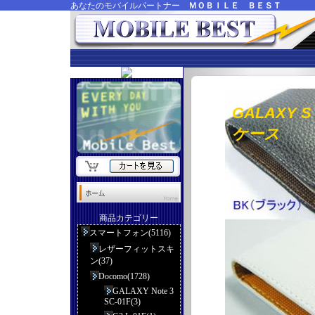
あなたのモバイルパートナー
ＭＯＢＩＬＥ ＢＥＳＴ
GALAXY 
ケース
商品カテゴリー
スマートフォン(5116)
レザーフィットスキ
ン(37)
Docomo(1728)
GALAXY Note 3
SC-01F(3)