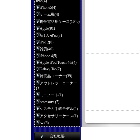
iPad(4)
iPhone5(4)
ゲーム機(4)
携帯電話用ケース(1040)
Apple(91)
新しいiPad(7)
iPad 2(6)
雑貨(40)
iPhone 4(5)
Apple iPod Touch 4th(4)
Galaxy Tab(7)
特売品コーナー(39)
アウトレットコーナー
(3)
ミニノート(1)
accessory (7)
システム手帳モデル(2)
アクセサリーケース(1)
twi(6)
会社概要