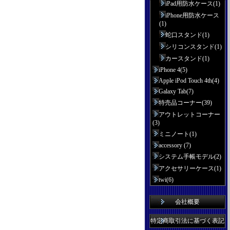
iPad用防水ケース(1)
iPhone用防水ケース
(1)
蛇口スタンド(1)
シリコンスタンド(1)
カースタンド(1)
iPhone 4(5)
Apple iPod Touch 4th(4)
Galaxy Tab(7)
特売品コーナー(39)
アウトレットコーナー
(3)
ミニノート(1)
accessory (7)
システム手帳モデル(2)
アクセサリーケース(1)
twi(6)
会社概要
特定商取引法に基づく表記