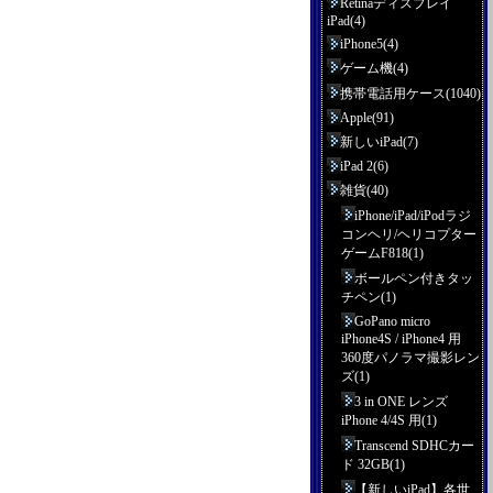
Retinaディスプレイ
iPad(4)
iPhone5(4)
ゲーム機(4)
携帯電話用ケース(1040)
Apple(91)
新しいiPad(7)
iPad 2(6)
雑貨(40)
iPhone/iPad/iPodラジ
コンヘリ/ヘリコプター
ゲームF818(1)
ボールペン付きタッ
チペン(1)
GoPano micro
iPhone4S / iPhone4 用
360度パノラマ撮影レン
ズ(1)
3 in ONE レンズ
iPhone 4/4S 用(1)
Transcend SDHCカー
ド 32GB(1)
【新しいiPad】各世