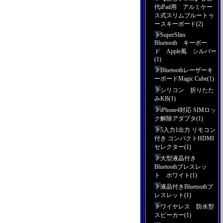
代iPad用 アルミケー
ス式スリムブルートゥ
ースキーボード(2)
SuperSlim
Bluetooth キーボー
ド Apple風 シルバー
(1)
Bluetoothレーザーキ
ーボードMagic Cube(1)
シリコン 折りたた
みKB(1)
iPhone4対応 SIMロッ
ク解除アダプタ(1)
5入力1出力 リモコン
付き コンパクトHDMI
セレクター(1)
大型液晶付き
Bluetoothブレスレッ
ト ホワイト(1)
液晶付きBluetoothブ
レスレット(1)
ワイヤレス 防水型
スピーカー(1)