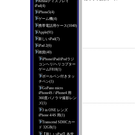
Retinaディスプレイ
iPad(4)
iPhone5(4)
ゲーム機(4)
携帯電話用ケース(1040)
Apple(91)
新しいiPad(7)
iPad 2(6)
雑貨(40)
iPhone/iPad/iPodラジ
コンヘリ/ヘリコプター
ゲームF818(1)
ボールペン付きタッ
チペン(1)
GoPano micro
iPhone4S / iPhone4 用
360度パノラマ撮影レン
ズ(1)
3 in ONE レンズ
iPhone 4/4S 用(1)
Transcend SDHCカー
ド 32GB(1)
【新しいiPad】各世