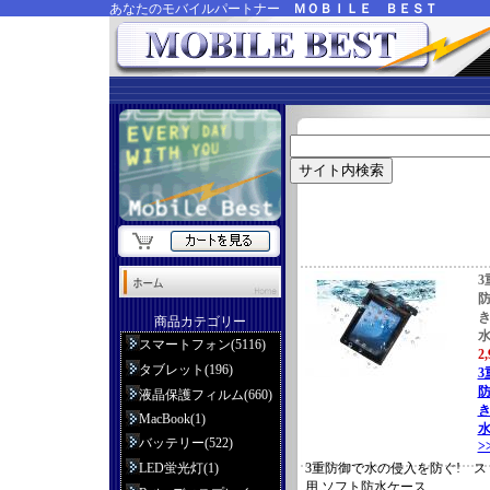
あなたのモバイルパートナー
ＭＯＢＩＬＥ ＢＥＳＴ
3
防
き
商品カテゴリー
スマートフォン(5116)
2
タブレット(196)
3
防
液晶保護フィルム(660)
き
MacBook(1)
水
バッテリー(522)
>
LED蛍光灯(1)
3重防御で水の侵入を防ぐ! スト
用 ソフト防水ケース