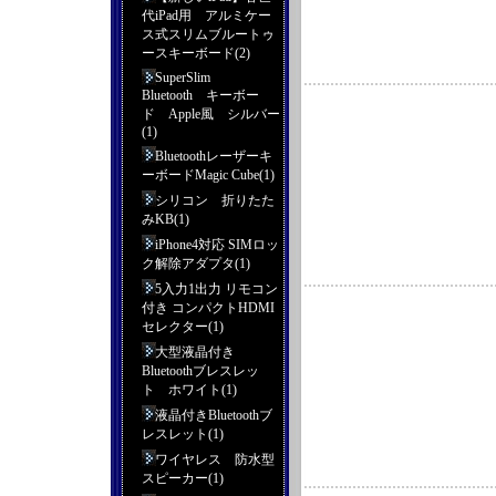
代iPad用 アルミケー
ス式スリムブルートゥ
ースキーボード(2)
SuperSlim
Bluetooth キーボー
ド Apple風 シルバー
(1)
Bluetoothレーザーキ
ーボードMagic Cube(1)
シリコン 折りたた
みKB(1)
iPhone4対応 SIMロッ
ク解除アダプタ(1)
5入力1出力 リモコン
付き コンパクトHDMI
セレクター(1)
大型液晶付き
Bluetoothブレスレッ
ト ホワイト(1)
液晶付きBluetoothブ
レスレット(1)
ワイヤレス 防水型
スピーカー(1)