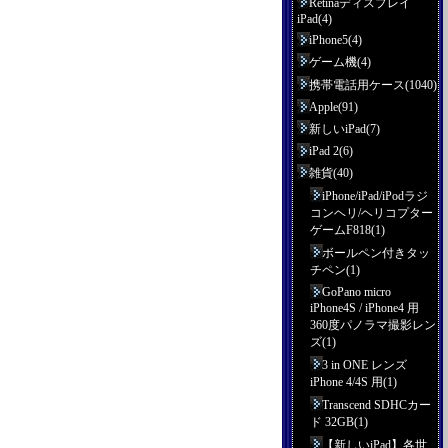
Retinaディスプレイ
iPad(4)
iPhone5(4)
ゲーム機(4)
携帯電話用ケース(1040)
Apple(91)
新しいiPad(7)
iPad 2(6)
雑貨(40)
iPhone/iPad/iPodラジ
コンヘリ/ヘリコプター
ゲームF818(1)
ボールペン付きタッ
チペン(1)
GoPano micro
iPhone4S / iPhone4 用
360度パノラマ撮影レン
ズ(1)
3 in ONE レンズ
iPhone 4/4S 用(1)
Transcend SDHCカー
ド 32GB(1)
【新しいiPad】各世