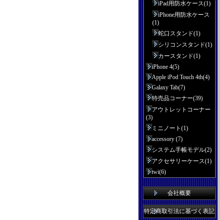
iPad用防水ケース(1)
iPhone用防水ケース
(1)
蛇口スタンド(1)
シリコンスタンド(1)
カースタンド(1)
iPhone 4(5)
Apple iPod Touch 4th(4)
Galaxy Tab(7)
特売品コーナー(39)
アウトレットコーナー
(3)
ミニノート(1)
accessory (7)
システム手帳モデル(2)
アクセサリーケース(1)
twi(6)
会社概要
特定商取引法に基づく表記