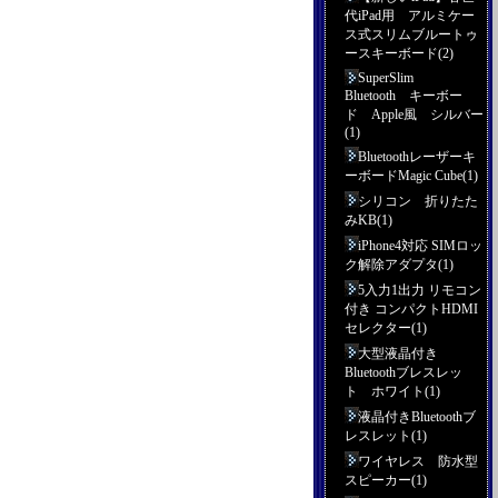
代iPad用 アルミケー
ス式スリムブルートゥ
ースキーボード(2)
SuperSlim
Bluetooth キーボー
ド Apple風 シルバー
(1)
Bluetoothレーザーキ
ーボードMagic Cube(1)
シリコン 折りたた
みKB(1)
iPhone4対応 SIMロッ
ク解除アダプタ(1)
5入力1出力 リモコン
付き コンパクトHDMI
セレクター(1)
大型液晶付き
Bluetoothブレスレッ
ト ホワイト(1)
液晶付きBluetoothブ
レスレット(1)
ワイヤレス 防水型
スピーカー(1)