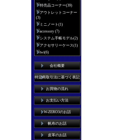
特売品コーナー(39)
アウトレットコーナー
(3)
ミニノート(1)
accessory (7)
システム手帳モデル(2)
アクセサリーケース(1)
twi(6)
会社概要
特定商取引法に基づく表記
お買物の流れ
お支払い方法
W-ZERO3のお話
帆布のお話
皮革のお話