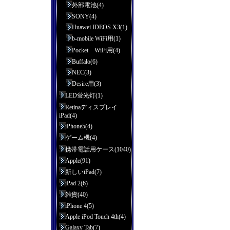
外部電池(4)
SONY(4)
Huawei IDEOS X3(1)
b-mobile WiFi用(1)
Pocket WiFi用(4)
Buffalo(6)
NEC(3)
Desire用(3)
LED蛍光灯(1)
Retinaディスプレイ
iPad(4)
iPhone5(4)
ゲーム機(4)
携帯電話用ケース(1040)
Apple(91)
新しいiPad(7)
iPad 2(6)
雑貨(40)
iPhone 4(5)
Apple iPod Touch 4th(4)
Galaxy Tab(7)