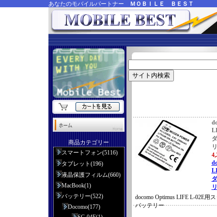
あなたのモバイルパートナー
ＭＯＢＩＬＥ ＢＥＳＴ
d
L
商品カテゴリー
スマートフォン(5116)
4
d
タブレット(196)
L
液晶保護フィルム(660)
MacBook(1)
リ
バッテリー(522)
docomo Optimus LIFE L-
バッテリー
Docomo(177)