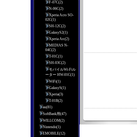
F-07C(2)
N-06C(2)
Xperia Acro SO-
02C(1)
SH-12C(2)
GalaxyS2(1)
Xperia Arc(2)
MEDIAS N-
04C(2)
T-01C(1)
SH-03C(2)
モバイルWi-Fiル
ーター HW-01C(1)
WiFi(1)
GalaxyS(1)
Xperia(3)
T-01B(2)
au(81)
SoftBank用(47)
WILLCOM(2)
Nintendo(1)
EMOBILE(12)