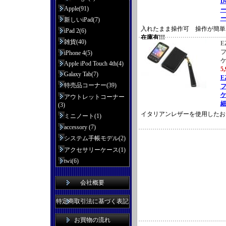
D
Apple(91)
ー
新しいiPad(7)
入れたまま操作可 操作が簡単
iPad 2(6)
在庫有!!!
雑貨(40)
E
iPhone 4(5)
Apple iPod Touch 4th(4)
5
Galaxy Tab(7)
E
特売品コーナー(39)
ケ
アウトレットコーナー
細
(3)
イタリアンレザーを使用したお
ミニノート(1)
accessory (7)
システム手帳モデル(2)
アクセサリーケース(1)
twi(6)
会社概要
特定商取引法に基づく表記
お買物の流れ