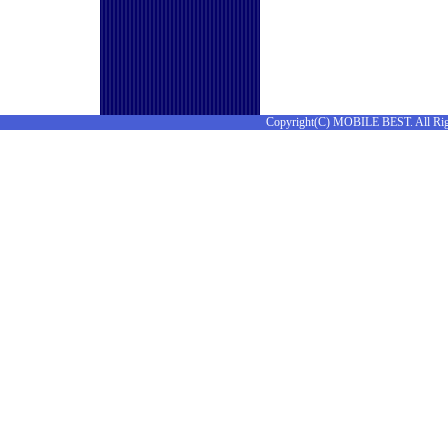
Copyright(C) MOBILE BEST. All Rig