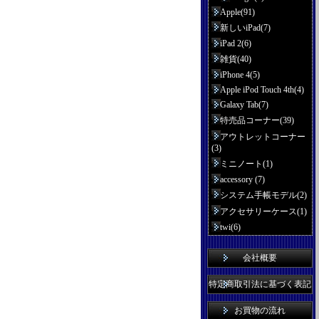
Apple(91)
新しいiPad(7)
iPad 2(6)
雑貨(40)
iPhone 4(5)
Apple iPod Touch 4th(4)
Galaxy Tab(7)
特売品コーナー(39)
アウトレットコーナー
(3)
ミニノート(1)
accessory (7)
システム手帳モデル(2)
アクセサリーケース(1)
twi(6)
会社概要
特定商取引法に基づく表記
お買物の流れ