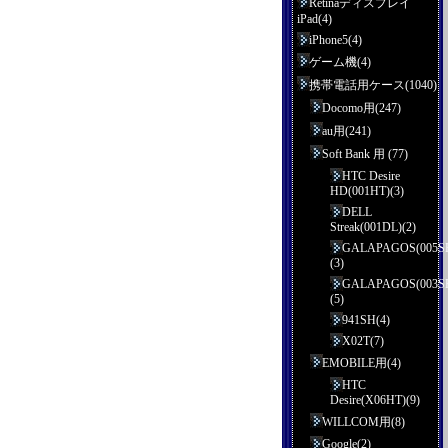
Retinaディスプレイ
iPad(4)
iPhone5(4)
ゲーム機(4)
携帯電話用ケース(1040)
Docomo用(247)
au用(241)
Soft Bank 用 (77)
HTC Desire
HD(001HT)(3)
DELL
Streak(001DL)(2)
GALAPAGOS(005S
(3)
GALAPAGOS(003S
(5)
941SH(4)
X02T(7)
EMOBILE用(4)
HTC
Desire(X06HT)(9)
WILLCOM用(8)
Google(2)