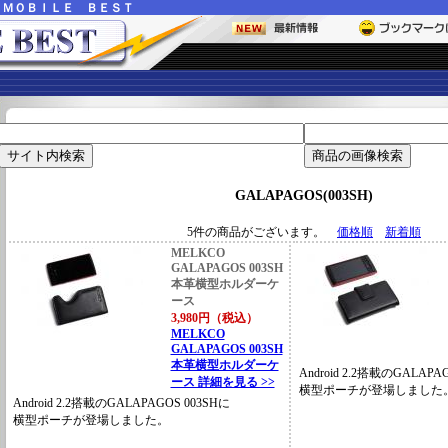
ー
ＭＯＢＩＬＥ ＢＥＳＴ
GALAPAGOS(003SH)
5件の商品がございます。
価格順
新着順
MELKCO
GALAPAGOS 003SH
本革横型ホルダーケ
ース
3,980円（税込）
MELKCO
GALAPAGOS 003SH
本革横型ホルダーケ
Android 2.2搭載のGALAPA
ース 詳細を見る >>
横型ポーチが登場しました
Android 2.2搭載のGALAPAGOS 003SHに
横型ポーチが登場しました。