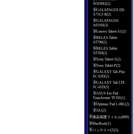
XOOM2(2)
GALAPAGOS EB-
A71GJ-B(2)
GALAPAGOS
A01SH(3)
Lenovo Tabret A1(2)
REGZA Tablet
AT700(2)
REGZA Tablet
AT3S0(2)
Sony Tabret S(2)
Sony Tablet P(2)
GALAXY Tab Plus
SC-02D(2)
GALAXY Tab LTE
SC-01D(5)
ASUS Eee Pad
Transformer TF101(1)
Optimus Pad L-06C(2)
AU(2)
液晶保護フィルム(660)
MacBook(1)
バッテリー(522)