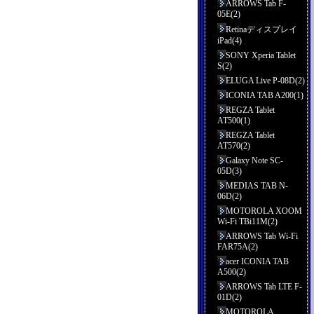
ARROWS Tab F-
05E(2)
Retinaディスプレイ
iPad(4)
SONY Xperia Tablet
S(2)
ELUGA Live P-08D(2)
ICONIA TAB A200(1)
REGZA Tablet
AT500(1)
REGZA Tablet
AT570(2)
Galaxy Note SC-
05D(3)
MEDIAS TAB N-
06D(2)
MOTOROLA XOOM
Wi-Fi TBi11M(2)
ARROWS Tab Wi-Fi
FAR75A(2)
acer ICONIA TAB
A500(2)
ARROWS Tab LTE F-
01D(2)
MOTOROLA