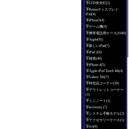
LED蛍光灯(1)
Retinaディスプレイ
iPad(4)
iPhone5(4)
ゲーム機(4)
携帯電話用ケース(1040)
Apple(91)
新しいiPad(7)
iPad 2(6)
雑貨(40)
iPhone 4(5)
Apple iPod Touch 4th(4)
Galaxy Tab(7)
特売品コーナー(39)
アウトレットコーナー
(3)
ミニノート(1)
accessory (7)
システム手帳モデル(2)
アクセサリーケース(1)
twi(6)