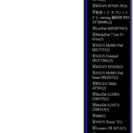
KEIAN M703S JP(3)
初音ミク タブレット
ナビ starring 藤田咲 RM-
AT700MK(3)
LuvPad MID407W(3)
MediaPad 7 Lite S7-
931u(3)
ASUS MeMO Pad
ME172V(3)
ASUS Fonepad
ME371MG(3)
KEIAN M101R(2)
ASUS MeMO Pad
Smart ME301T(2)
REGZA Tablet
AT501(2)
IdeaTab A2109A
22901TJ(2)
IdeaTab A2107A
22983AJ(1)
dtab(2)
ASUS Nexus 7(1)
Lesance TB A07A(1)