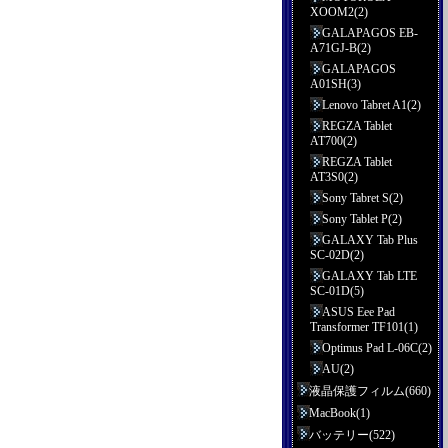
XOOM2(2)
GALAPAGOS EB-
A71GJ-B(2)
GALAPAGOS
A01SH(3)
Lenovo Tabret A1(2)
REGZA Tablet
AT700(2)
REGZA Tablet
AT3S0(2)
Sony Tabret S(2)
Sony Tablet P(2)
GALAXY Tab Plus
SC-02D(2)
GALAXY Tab LTE
SC-01D(5)
ASUS Eee Pad
Transformer TF101(1)
Optimus Pad L-06C(2)
AU(2)
液晶保護フィルム(660)
MacBook(1)
バッテリー(522)