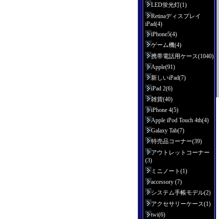
LED蛍光灯(1)
Retinaディスプレイ
iPad(4)
iPhone5(4)
ゲーム機(4)
携帯電話用ケース(1040)
Apple(91)
新しいiPad(7)
iPad 2(6)
雑貨(40)
iPhone 4(5)
Apple iPod Touch 4th(4)
Galaxy Tab(7)
特売品コーナー(39)
アウトレットコーナー
(3)
ミニノート(1)
accessory (7)
システム手帳モデル(2)
アクセサリーケース(1)
twi(6)