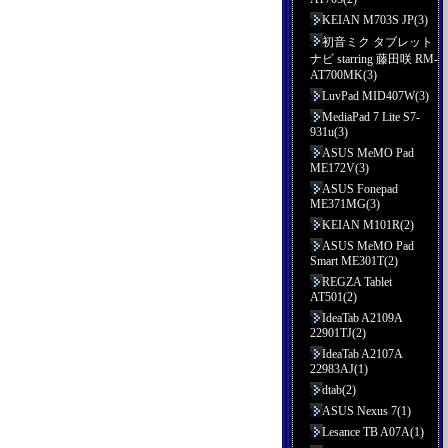
KEIAN M703S JP(3)
初音ミク タブレット
ナビ starring 藤田咲 RM-
AT700MK(3)
LuvPad MID407W(3)
MediaPad 7 Lite S7-
931u(3)
ASUS MeMO Pad
ME172V(3)
ASUS Fonepad
ME371MG(3)
KEIAN M101R(2)
ASUS MeMO Pad
Smart ME301T(2)
REGZA Tablet
AT501(2)
IdeaTab A2109A
22901TJ(2)
IdeaTab A2107A
22983AJ(1)
dtab(2)
ASUS Nexus 7(1)
Lesance TB A07A(1)