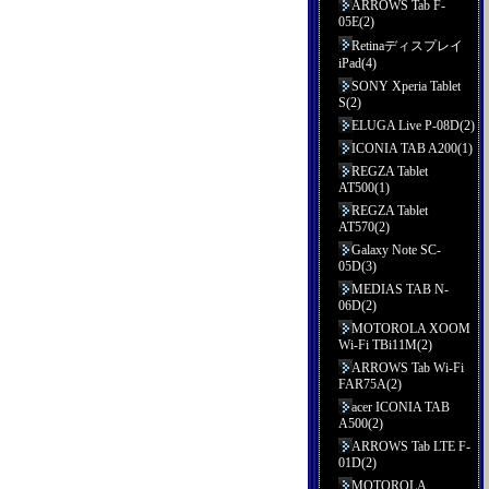
ARROWS Tab F-
05E(2)
Retinaディスプレイ
iPad(4)
SONY Xperia Tablet
S(2)
ELUGA Live P-08D(2)
ICONIA TAB A200(1)
REGZA Tablet
AT500(1)
REGZA Tablet
AT570(2)
Galaxy Note SC-
05D(3)
MEDIAS TAB N-
06D(2)
MOTOROLA XOOM
Wi-Fi TBi11M(2)
ARROWS Tab Wi-Fi
FAR75A(2)
acer ICONIA TAB
A500(2)
ARROWS Tab LTE F-
01D(2)
MOTOROLA