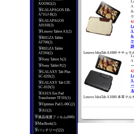
L
XOOM2(2)
A
GALAPAGOS EB-
A71GJ-B(2)
GALAPAGOS
4
A01SH(3)
L
A
Lenovo Tabret A1(2)
REGZA Tablet
AT700(2)
詳
REGZA Tablet
Lenovo IdeaTab A1000 
AT3S0(2)
L
ーチケース【数量限定 】
Sony Tabret S(2)
A
Sony Tablet P(2)
4
GALAXY Tab Plus
L
SC-02D(2)
A
GALAXY Tab LTE
ー
SC-01D(5)
る
ASUS Eee Pad
Lenovo IdeaTab A1000 本
Transformer TF101(1)
Optimus Pad L-06C(2)
AU(2)
液晶保護フィルム(660)
MacBook(1)
バッテリー(522)