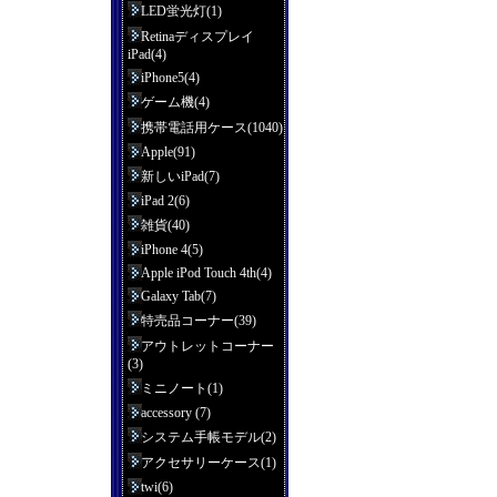
LED蛍光灯(1)
Retinaディスプレイ
iPad(4)
iPhone5(4)
ゲーム機(4)
携帯電話用ケース(1040)
Apple(91)
新しいiPad(7)
iPad 2(6)
雑貨(40)
iPhone 4(5)
Apple iPod Touch 4th(4)
Galaxy Tab(7)
特売品コーナー(39)
アウトレットコーナー
(3)
ミニノート(1)
accessory (7)
システム手帳モデル(2)
アクセサリーケース(1)
twi(6)