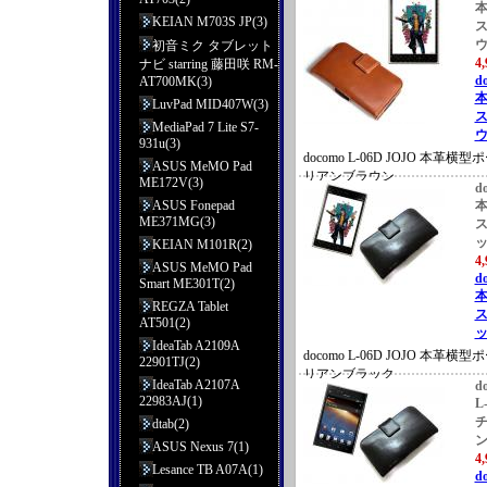
KEIAN M703S JP(3)
初音ミク タブレット
4
ナビ starring 藤田咲 RM-
d
AT700MK(3)
LuvPad MID407W(3)
MediaPad 7 Lite S7-
ウ
931u(3)
docomo L-06D JOJO 本
ASUS MeMO Pad
リアンブラウン
ME172V(3)
d
ASUS Fonepad
ME371MG(3)
KEIAN M101R(2)
4
ASUS MeMO Pad
d
Smart ME301T(2)
REGZA Tablet
AT501(2)
ッ
IdeaTab A2109A
docomo L-06D JOJO 本
22901TJ(2)
リアンブラック
IdeaTab A2107A
d
22983AJ(1)
L
dtab(2)
ASUS Nexus 7(1)
4
Lesance TB A07A(1)
d