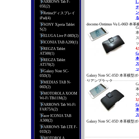
ARROWS Tab F-
L
05E(2)
ン
Retinaディスプレイ
る
iPad(4)
docomo Optimus Vu L-0
SONY Xperia Tablet
G
S(2)
イタリアンブラック
ELUGA Live P-08D(2)
ICONIA TAB A200(1)
4
REGZA Tablet
AT500(1)
G
REGZA Tablet
AT570(2)
ッ
Galaxy Note SC-
Galaxy Note SC-05D 本
05D(3)
リアンブラック
MEDIAS TAB N-
G
06D(2)
MOTOROLA XOOM
Wi-Fi TBi11M(2)
3
ARROWS Tab Wi-Fi
G
FAR75A(2)
ス
acer ICONIA TAB
A500(2)
Galaxy Note SC-05D 本革
ARROWS Tab LTE F-
01D(2)
MOTOROLA