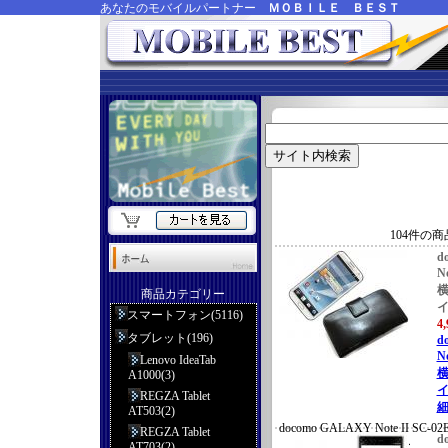
あなたのモバイルパートナー
ＭＯＢＩＬＥ ＢＥＳＴ
104件の
d
N
商品カテゴリー
スマートフォン(5116)
4
タブレット(196)
d
N
Lenovo IdeaTab
A1000(3)
イ
REGZA Tablet
細
AT503(2)
docomo GALAXY Note II S
REGZA Tablet
d
ース イタリアンレザー
AT703(2)