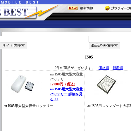
ー
ＭＯＢＩＬＥ ＢＥＳＴ
IS05
2件の商品がございます。
価格順
新着順
au IS05用大型大容量
バッテリー
12,800円（税込）
au IS05用大型大容量
バッテリー 詳細を見
る >>
au IS05用大型大容量バッテリー
au IS05用スタンダード大