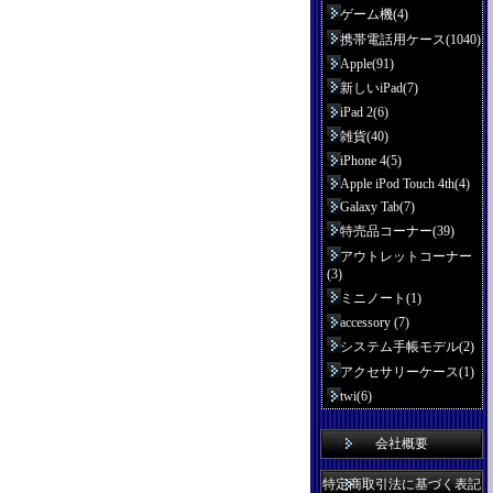
ゲーム機(4)
携帯電話用ケース(1040)
Apple(91)
新しいiPad(7)
iPad 2(6)
雑貨(40)
iPhone 4(5)
Apple iPod Touch 4th(4)
Galaxy Tab(7)
特売品コーナー(39)
アウトレットコーナー
(3)
ミニノート(1)
accessory (7)
システム手帳モデル(2)
アクセサリーケース(1)
twi(6)
会社概要
特定商取引法に基づく表記