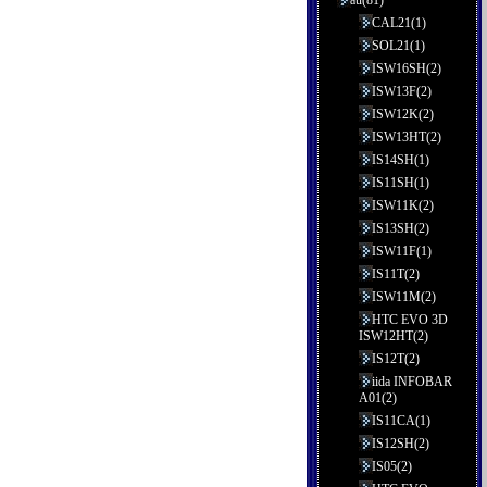
au(81)
CAL21(1)
SOL21(1)
ISW16SH(2)
ISW13F(2)
ISW12K(2)
ISW13HT(2)
IS14SH(1)
IS11SH(1)
ISW11K(2)
IS13SH(2)
ISW11F(1)
IS11T(2)
ISW11M(2)
HTC EVO 3D
ISW12HT(2)
IS12T(2)
iida INFOBAR
A01(2)
IS11CA(1)
IS12SH(2)
IS05(2)