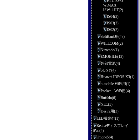
HTC EVO
WiMAX
ISW11HT(2)
IS04(2)
IS03(3)
IS02(2)
SoftBank用(47)
WILLCOM(2)
Nintendo(1)
EMOBILE(12)
外部電池(4)
SONY(4)
Huawei IDEOS X3(1)
b-mobile WiFi用(1)
Pocket WiFi用(4)
Buffalo(6)
NEC(3)
Desire用(3)
LED蛍光灯(1)
Retinaディスプレイ
iPad(4)
iPhone5(4)