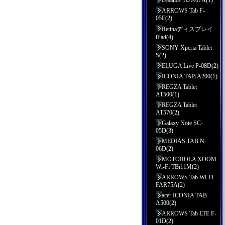
Lesance TB A07A(1)
ARROWS Tab F-
05E(2)
Retinaディスプレイ
iPad(4)
SONY Xperia Tablet
S(2)
ELUGA Live P-08D(2)
ICONIA TAB A200(1)
REGZA Tablet
AT500(1)
REGZA Tablet
AT570(2)
Galaxy Note SC-
05D(3)
MEDIAS TAB N-
06D(2)
MOTOROLA XOOM
Wi-Fi TBi11M(2)
ARROWS Tab Wi-Fi
FAR75A(2)
acer ICONIA TAB
A500(2)
ARROWS Tab LTE F-
01D(2)