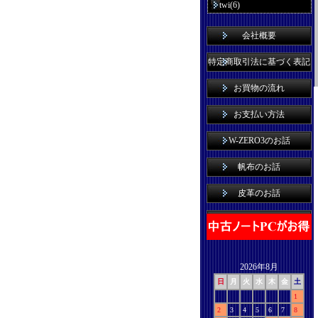
twi(6)
会社概要
特定商取引法に基づく表記
お買物の流れ
お支払い方法
W-ZERO3のお話
帆布のお話
皮革のお話
2026年8月
日
月
火
水
木
金
土
1
2
3
4
5
6
7
8