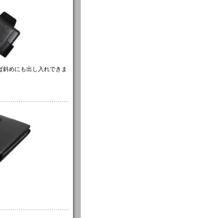
ば斜めにも出し入れできま
。