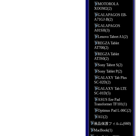
MOTOROLA
XOOM2(2)
GALAPAGOS EB-
A71GJ-B(2)
GALAPAGOS
A01SH(3)
Lenovo Tabret A1(2)
REGZA Tablet
AT700(2)
REGZA Tablet
AT3S0(2)
Sony Tabret S(2)
Sony Tablet P(2)
GALAXY Tab Plus
SC-02D(2)
GALAXY Tab LTE
SC-01D(5)
ASUS Eee Pad
Transformer TF101(1)
Optimus Pad L-06C(2)
AU(2)
液晶保護フィルム(660)
MacBook(1)