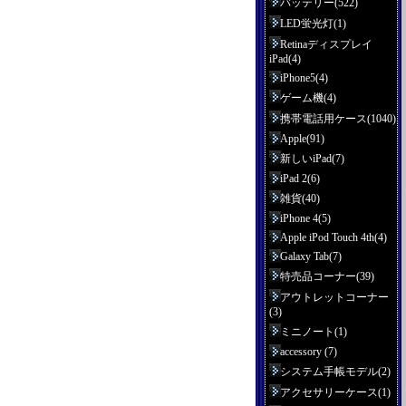
バッテリー(522)
LED蛍光灯(1)
Retinaディスプレイ
iPad(4)
iPhone5(4)
ゲーム機(4)
携帯電話用ケース(1040)
Apple(91)
新しいiPad(7)
iPad 2(6)
雑貨(40)
iPhone 4(5)
Apple iPod Touch 4th(4)
Galaxy Tab(7)
特売品コーナー(39)
アウトレットコーナー
(3)
ミニノート(1)
accessory (7)
システム手帳モデル(2)
アクセサリーケース(1)