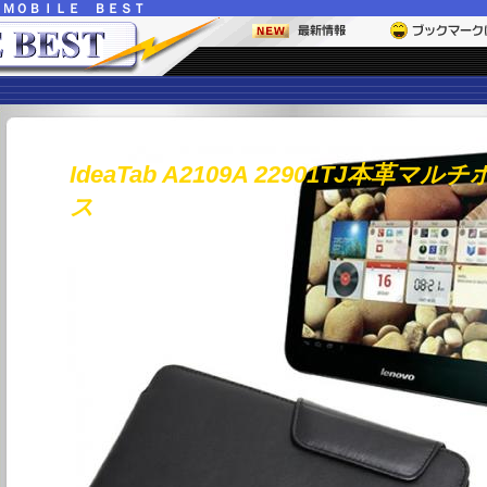
ー
ＭＯＢＩＬＥ ＢＥＳＴ
IdeaTab A2109A 22901TJ本革マ
ス