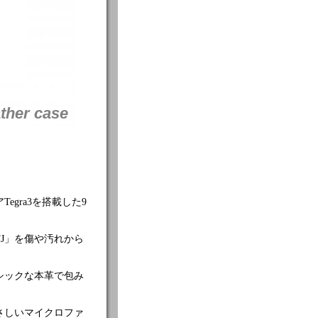
ther case
アTegra3を搭載した9
01TJ」を傷や汚れから
全体をシックな本革で包み
面にやさしいマイクロファ