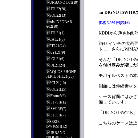
URBANO L01(19)
HTL22(20)
au DIGNO IS
SOL22(13)
iida INFOBAR
価格 3,980 円(税込)
A02(10)
HTL21(1)
KDDIから薄さ約8.
CAL21(8)
約4.0インチの大画面
PTL21(24)
トし、さらにWiM
KYL21(9)
LGL21(6)
そんな「DIGNO I
を付け厚みが増した
FJL21(24)
AQUOS PHONE
モバイルベストの本
SERIE SHL21(25)
SCL21(10)
側面には伸縮素材を
SOL21(25)
iPhone5(6)
ケース背面にはかさ
備しています。
IS17SH(12)
ISW13F(7)
「DIGNO ISW
IS15SH(7)
SERIE
こちらのケースは近
ISW16SH(12)
URBANO
PROGRESSO(7)