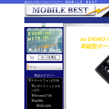
あなたのモバイルパートナー
ＭＯＢＩＬＥ ＢＥＳＴ
au DIG
革縦型ポー
商品カテゴリー
スマートフォン(5116)
レザーフィットスキ
ン(37)
Docomo(1728)
au(906)
SHL22(8)