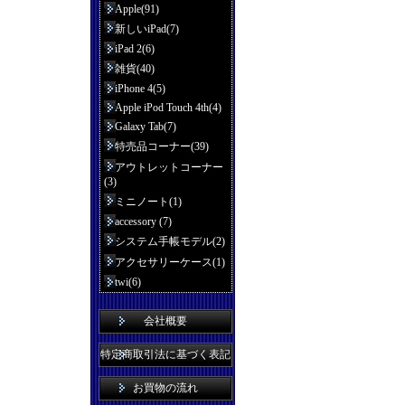
Apple(91)
新しいiPad(7)
iPad 2(6)
雑貨(40)
iPhone 4(5)
Apple iPod Touch 4th(4)
Galaxy Tab(7)
特売品コーナー(39)
アウトレットコーナー
(3)
ミニノート(1)
accessory (7)
システム手帳モデル(2)
アクセサリーケース(1)
twi(6)
会社概要
特定商取引法に基づく表記
お買物の流れ