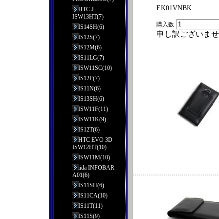
EK01VNBK
HTC J
ISW13HT(7)
購入数
IS14SH(6)
申し訳ございませ
IS12S(7)
IS12M(6)
IS11LG(7)
ISW11SC(10)
IS12F(7)
IS11N(6)
IS13SH(6)
ISW11F(11)
ISW11K(9)
IS12T(6)
HTC EVO 3D
ISW12HT(10)
ISW11M(10)
iida INFOBAR
A01(6)
IS11SH(6)
IS11CA(10)
IS11T(11)
IS11S(9)