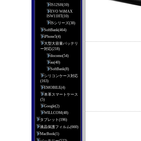
IS12SH(10)
EVO WiMAX
ISW11HT(10)
ISシリーズ(38)
SoftBank(464)
iPhone5(4)
大型大容量バッテリ
ー対応(218)
docomo(54)
au(40)
SoftBank(8)
シリコンケース対応
(163)
EMOBILE(4)
本革スマートケース
(5)
Google(2)
WILLCOM(48)
タブレット(196)
液晶保護フィルム(660)
MacBook(1)
バッテリー(522)