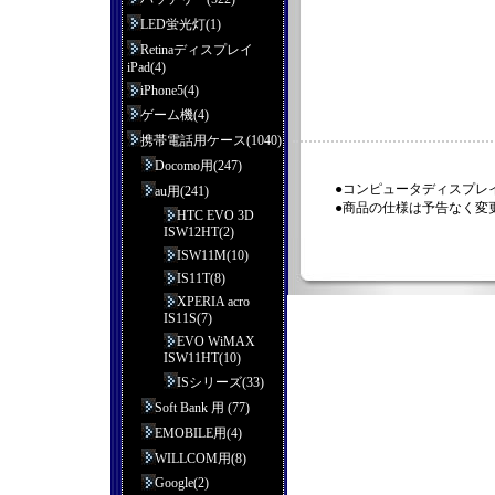
LED蛍光灯(1)
Retinaディスプレイ
iPad(4)
iPhone5(4)
ゲーム機(4)
携帯電話用ケース(1040)
Docomo用(247)
●コンピュータディスプレ
au用(241)
●商品の仕様は予告なく変
HTC EVO 3D
ISW12HT(2)
ISW11M(10)
IS11T(8)
XPERIA acro
IS11S(7)
EVO WiMAX
ISW11HT(10)
ISシリーズ(33)
Soft Bank 用 (77)
EMOBILE用(4)
WILLCOM用(8)
Google(2)