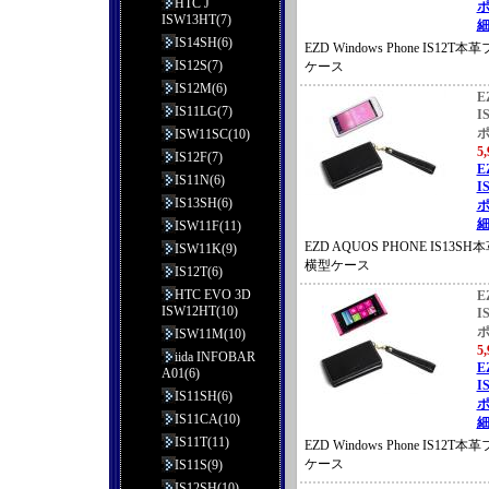
HTC J
ポ
ISW13HT(7)
細
IS14SH(6)
EZD Windows Phone IS1
IS12S(7)
ケース
IS12M(6)
E
IS11LG(7)
I
ISW11SC(10)
5
IS12F(7)
E
IS11N(6)
I
IS13SH(6)
ポ
細
ISW11F(11)
EZD AQUOS PHONE IS13
ISW11K(9)
横型ケース
IS12T(6)
HTC EVO 3D
E
ISW12HT(10)
I
ISW11M(10)
5
iida INFOBAR
E
A01(6)
I
IS11SH(6)
ポ
IS11CA(10)
細
IS11T(11)
EZD Windows Phone IS1
ケース
IS11S(9)
IS12SH(10)