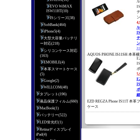
A
EVO WiMAX
I
ISW11HT(10)
ISシリーズ(38)
4
SoftBank(464)
A
iPhone5(4)
I
大型大容量バッテリ
ン
ー対応(218)
>
シリコンケース対応
AQUOS PHONE IS11SH
(163)
E
イタリアンレザー
EMOBILE(4)
I
本革スマートケース
(5)
5
E
Google(2)
I
WILLCOM(48)
ポ
タブレット(196)
細
液晶保護フィルム(660)
EZD REGZA Phone IS11T
ケース
MacBook(1)
バッテリー(522)
LED蛍光灯(1)
Retinaディスプレイ
iPad(4)