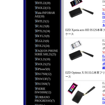
I
HTL22(20)
SOL22(13)
5
iida INFOBAR
E
A02(10)
I
ー
HTL21(1)
を
CAL21(8)
EZD Xperia acro HD IS1
PTL21(24)
ケース
KYL21(9)
E
LGL21(6)
I
FJL21(24)
AQUOS PHONE
5
SERIE SHL21(25)
E
SCL21(10)
I
ポ
SOL21(25)
細
iPhone5(6)
EZD Optimus X IS11LG
IS17SH(12)
ース
ISW13F(7)
E
IS15SH(7)
I
SERIE
ISW16SH(12)
5
URBANO
E
PROGRESSO(7)
I