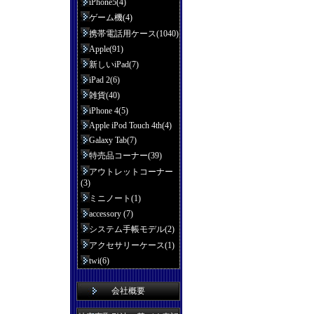
iPhone5(4)
ゲーム機(4)
携帯電話用ケース(1040)
Apple(91)
新しいiPad(7)
iPad 2(6)
雑貨(40)
iPhone 4(5)
Apple iPod Touch 4th(4)
Galaxy Tab(7)
特売品コーナー(39)
アウトレットコーナー
(3)
ミニノート(1)
accessory (7)
システム手帳モデル(2)
アクセサリーケース(1)
twi(6)
会社概要