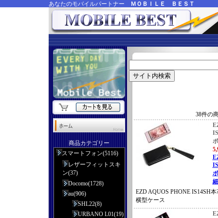
あなたのモバイルパートナー
ＭＯＢＩＬＥ ＢＥＳＴ
38件の
E
I
商品カテゴリー
5
スマートフォン(5116)
E
レザーフィットスキ
I
ン(37)
ポ
細
Docomo(1728)
EZD AQUOS PHONE IS14
au(906)
横型ケース
SHL22(8)
E
URBANO L01(19)