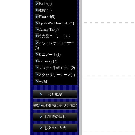
iPad 2(6)
雑貨(40)
iPhone 4(5)
Apple iPod Touch 4th(4)
Galaxy Tab(7)
特売品コーナー(39)
アウトレットコーナー
(3)
ミニノート(1)
accessory (7)
システム手帳モデル(2)
アクセサリーケース(1)
twi(6)
会社概要
特定商取引法に基づく表記
お買物の流れ
お支払い方法